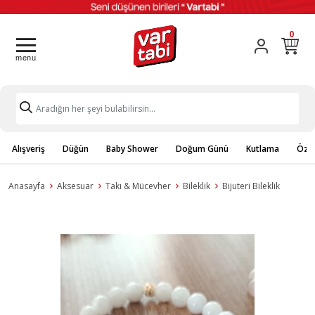
0
Alışveriş
Düğün
Baby Shower
Doğum Günü
Kutlama
Özel
Anasayfa
Aksesuar
Takı & Mücevher
Bileklik
Bijuteri Bileklik