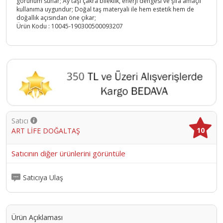
görünüm sunar; Ay taşı çakra bileklik, enerji dengesi ve şifa amaçlı
kullanıma uygundur; Doğal taş materyali ile hem estetik hem de
doğallık açısından öne çıkar;
Ürün Kodu :
10045-190300500093207
Satıcı
10
ART LİFE DOĞALTAŞ
Satıcının diğer ürünlerini görüntüle
Satıcıya Ulaş
Ürün Açıklaması