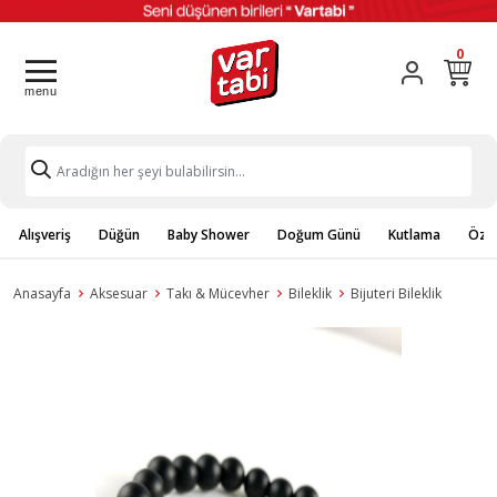
0
Alışveriş
Düğün
Baby Shower
Doğum Günü
Kutlama
Özel
Anasayfa
Aksesuar
Takı & Mücevher
Bileklik
Bijuteri Bileklik