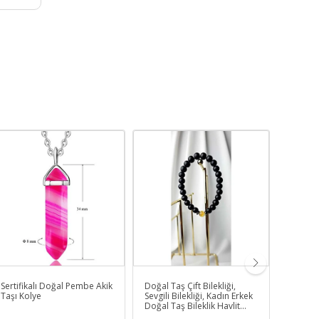
Sertifikalı Doğal Pembe Akik
Doğal Taş Çift Bilekliği,
BREZİL
Taşı Kolye
Sevgili Bilekliği, Kadın Erkek
DOĞAL
Doğal Taş Bileklik Havlit
Obsidyen