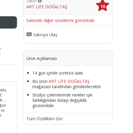
Satıcı
10
ART LİFE DOĞALTAŞ
me
Satıcının diğer ürünlerini görüntüle
Satıcıya Ulaş
ı
t
Ürün Açıklaması
14 gün içinde ücretsiz iade.
Bu ürün
ART LİFE DOĞALTAŞ
mağazası tarafından gönderilecektir
RMAL
Stüdyo çekimlerinde renkler ışık
Z
farklılığından dolayı değişiklik
.. ;
gösterebilir.
oğun
 ve
i
Tüm Özellikleri Gör