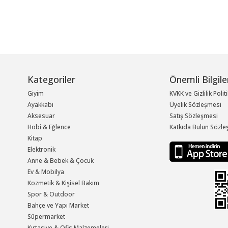
Kategoriler
Önemli Bilgile
Giyim
KVKK ve Gizlilik Polit
Ayakkabı
Üyelik Sözleşmesi
Aksesuar
Satış Sözleşmesi
Hobi & Eğlence
Katkıda Bulun Sözle
Kitap
Elektronik
Anne & Bebek & Çocuk
Ev & Mobilya
Kozmetik & Kişisel Bakım
Spor & Outdoor
Bahçe ve Yapı Market
Süpermarket
Kırtasiye & Ofis Malzemeleri