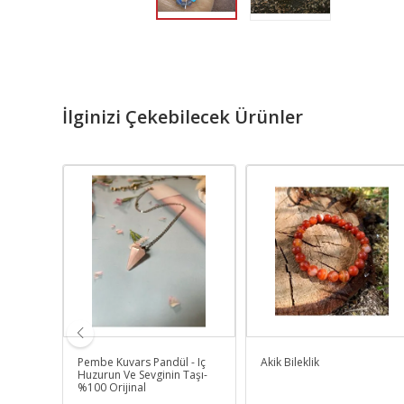
İlginizi Çekebilecek Ürünler
ş Kolye
Pembe Kuvars Pandül - Iç
Akik Bileklik
Huzurun Ve Sevginin Taşı-
%100 Orijinal