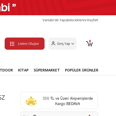
Vartabi'de Yapabileceklerini Keşfet!
0
Listeni Oluştur
Giriş Yap
UTDOOR
KİTAP
SÜPERMARKET
POPÜLER ÜRÜNLER
SZ