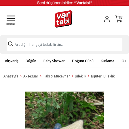
0
Alışveriş
Düğün
Baby Shower
Doğum Günü
Kutlama
Özel
Anasayfa
Aksesuar
Takı & Mücevher
Bileklik
Bijuteri Bileklik