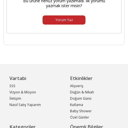
Bu ürüne henüz yorum yazılmadı. İlk yorumu
yazmak ister misin?
Yorum Yaz
Vartabi
Etkinlikler
SSS
Alışveriş
Vizyon & Misyon
Düğün & Nikah
İletişim
Doğum Günü
Nasıl Satış Yaparım
Kutlama
Baby Shower
Özel Günler
Kategoriler
Önemli Bilgiler