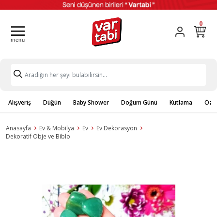
0
Alışveriş
Düğün
Baby Shower
Doğum Günü
Kutlama
Özel
Anasayfa
Ev & Mobilya
Ev
Ev Dekorasyon
Dekoratif Obje ve Biblo