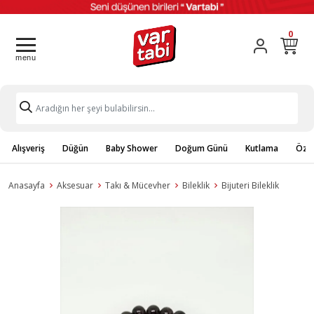
0
Alışveriş
Düğün
Baby Shower
Doğum Günü
Kutlama
Özel
Anasayfa
Aksesuar
Takı & Mücevher
Bileklik
Bijuteri Bileklik