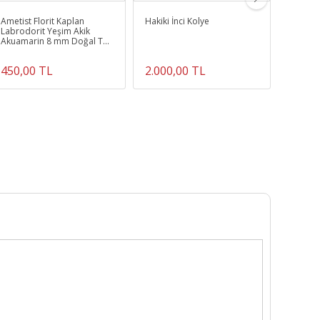
Ametist Florit Kaplan
Hakiki İnci Kolye
Anne B
Labrodorit Yeşim Akik
Kombin
Akuamarin 8 mm Doğal Taş
Şifalı D
Bileklik
450,00 TL
2.000,00 TL
370,0