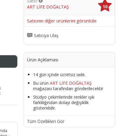
Satıcı
10
ART LİFE DOĞALTAŞ
me
Satıcının diğer ürünlerini görüntüle
Satıcıya Ulaş
Ürün Açıklaması
14 gün içinde ücretsiz iade.
Bu ürün
ART LİFE DOĞALTAŞ
ı
mağazası tarafından gönderilecektir
t
Stüdyo çekimlerinde renkler ışık
farklılığından dolayı değişiklik
gösterebilir.
Tüm Özellikleri Gör
lamda
irir. ;