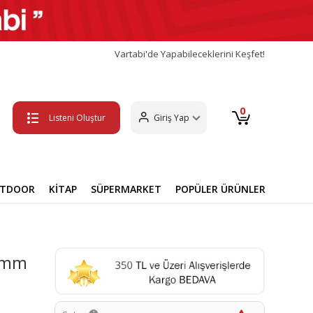
Vartabi'de Yapabileceklerini Keşfet!
0
Listeni Oluştur
Giriş Yap
UTDOOR
KİTAP
SÜPERMARKET
POPÜLER ÜRÜNLER
8mm