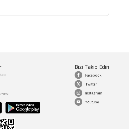
r
Bizi Takip Edin
ikası
Facebook
Twitter
Instagram
şmesi
Youtube