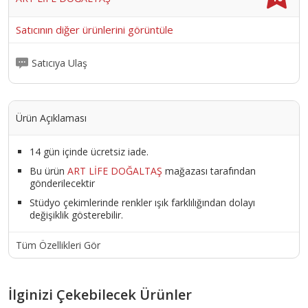
renkleri her taşta farklılık gösterebilir.; Ürün görsellerinde
gördüğünüz taşlar ile size gönderilecek taşlar arasında ufak
Satıcının diğer ürünlerini görüntüle
farklılıklar olabilir.
Ürün Kodu :
10045-CENNETUS49
Satıcıya Ulaş
Ürün Açıklaması
14 gün içinde ücretsiz iade.
Bu ürün
ART LİFE DOĞALTAŞ
mağazası tarafından
gönderilecektir
Stüdyo çekimlerinde renkler ışık farklılığından dolayı
değişiklik gösterebilir.
Tüm Özellikleri Gör
İlginizi Çekebilecek Ürünler