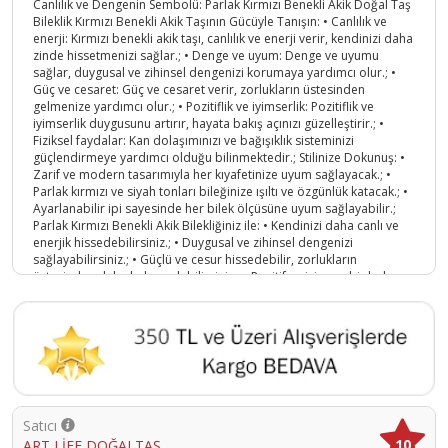
Canlılık ve Dengenin Sembolü: Parlak Kırmızı Benekli Akik Doğal Taş
Bileklik Kırmızı Benekli Akik Taşının Gücüyle Tanışın: • Canlılık ve
enerji: Kırmızı benekli akik taşı, canlılık ve enerji verir, kendinizi daha
zinde hissetmenizi sağlar.; • Denge ve uyum: Denge ve uyumu
sağlar, duygusal ve zihinsel dengenizi korumaya yardımcı olur.; •
Güç ve cesaret: Güç ve cesaret verir, zorlukların üstesinden
gelmenize yardımcı olur.; • Pozitiflik ve iyimserlik: Pozitiflik ve
iyimserlik duygusunu artırır, hayata bakış açınızı güzelleştirir.; •
Fiziksel faydalar: Kan dolaşımınızı ve bağışıklık sisteminizi
güçlendirmeye yardımcı olduğu bilinmektedir.; Stilinize Dokunuş: •
Zarif ve modern tasarımıyla her kıyafetinize uyum sağlayacak.; •
Parlak kırmızı ve siyah tonları bileğinize ışıltı ve özgünlük katacak.; •
Ayarlanabilir ipi sayesinde her bilek ölçüsüne uyum sağlayabilir.;
Parlak Kırmızı Benekli Akik Bilekliğiniz ile: • Kendinizi daha canlı ve
enerjik hissedebilirsiniz.; • Duygusal ve zihinsel dengenizi
sağlayabilirsiniz.; • Güçlü ve cesur hissedebilir, zorlukların
üstesinden daha kolay gelebilirsiniz.; • Pozitif ve iyimser bir bakış
açısına sahip olabilirsiniz.; • Kendinize ve sevdiklerinize anlamlı bir
hediye verebilirsiniz.; Parlak Kırmızı Benekli Akik Bilekliği Hemen
Sipariş Verin: • Doğal taşların şifalı enerjisini ve şıklığını
deneyimleyin.; • Hızlı ve güvenli kargo ile bilekliğinize kavuşun.; •
Memnuniyet garantisi ile keyifli bir alışveriş deneyimi yaşayın.;
Parlak Kırmızı Benekli Akik Bilekliği Hakkında: • Malzeme: Doğal
Parlak Kırmızı Benekli Akik taşı • Boyut: Farklı bilek ölçülerine uyum
sağlayabilen esnek ip • Renk: Parlak kırmızı ve siyah tonları Notlar •
Satıcı
Bu bileklikler hem kadınlar hem de erkekler tarafından
10
ART LİFE DOĞALTAŞ
kullanılabilecek şekilde tasarlanmıştır.; • Doğal taşların desen ve