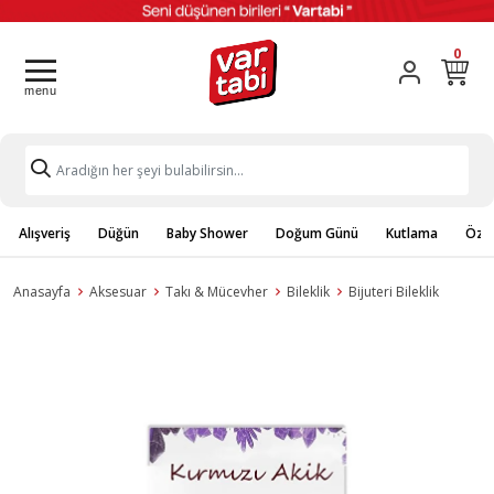
0
Alışveriş
Düğün
Baby Shower
Doğum Günü
Kutlama
Özel
Anasayfa
Aksesuar
Takı & Mücevher
Bileklik
Bijuteri Bileklik