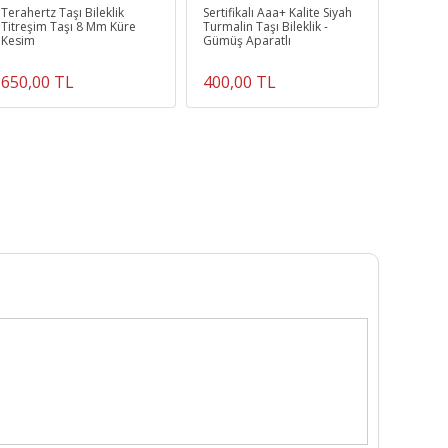
Terahertz Taşı Bileklik
Sertifikalı Aaa+ Kalite Siyah
Obsidye
Titreşim Taşı 8 Mm Küre
Turmalin Taşı Bileklik -
Obsidye
Kesim
Gümüş Aparatlı
650,00 TL
400,00 TL
650,0