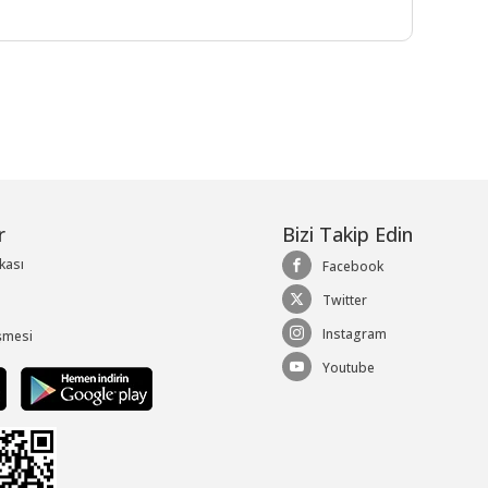
r
Bizi Takip Edin
ikası
Facebook
Twitter
Instagram
şmesi
Youtube