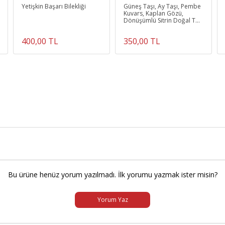
Yetişkin Başarı Bilekliği
Güneş Taşı, Ay Taşı, Pembe
Kuvars, Kaplan Gözü,
Dönüşümlü Sitrin Doğal Taş
8 Mm Bileklik
400,00 TL
350,00 TL
Bu ürüne henüz yorum yazılmadı. İlk yorumu yazmak ister misin?
Yorum Yaz