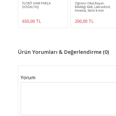
eklik
FLORİT HAM PARÇA
Öğrenci Okul Başarı
üm
DOĞALTAŞ
Bilekliği Akik, Labradorit,
es Taşı
Ametist, Sitrin 8 mm
650,00 TL
200,00 TL
Ürün Yorumları & Değerlendirme (0)
Yorum