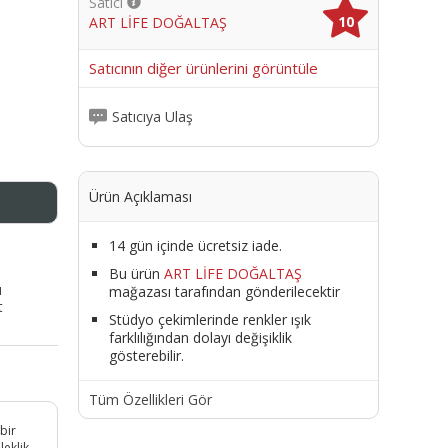
Satıcı
10
ART LİFE DOĞALTAŞ
me
Satıcının diğer ürünlerini görüntüle
Satıcıya Ulaş
Ürün Açıklaması
14 gün içinde ücretsiz iade.
Bu ürün
ART LİFE DOĞALTAŞ
ı
mağazası tarafından gönderilecektir
t
Stüdyo çekimlerinde renkler ışık
farklılığından dolayı değişiklik
gösterebilir.
Tüm Özellikleri Gör
 bir
leklik