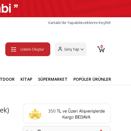
Vartabi'de Yapabileceklerini Keşfet!
0
Listeni Oluştur
Giriş Yap
UTDOOR
KİTAP
SÜPERMARKET
POPÜLER ÜRÜNLER
ek)