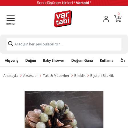
0
Alışveriş
Düğün
Baby Shower
Doğum Günü
Kutlama
Özel
Anasayfa
Aksesuar
Takı & Mücevher
Bileklik
Bijuteri Bileklik