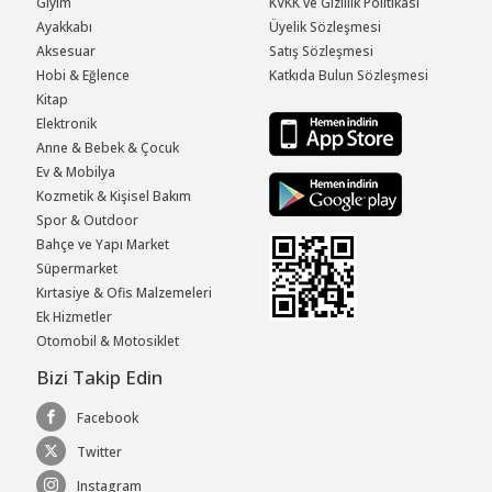
Giyim
KVKK ve Gizlilik Politikası
Ayakkabı
Üyelik Sözleşmesi
Aksesuar
Satış Sözleşmesi
Hobi & Eğlence
Katkıda Bulun Sözleşmesi
Kitap
Elektronik
Anne & Bebek & Çocuk
Ev & Mobilya
Kozmetik & Kişisel Bakım
Spor & Outdoor
Bahçe ve Yapı Market
Süpermarket
Kırtasiye & Ofis Malzemeleri
Ek Hizmetler
Otomobil & Motosiklet
Bizi Takip Edin
Facebook
Twitter
Instagram