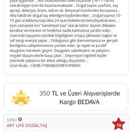
yaşa uygundur. ; Not bölümünden bilek ölçünüze (16-17-18cm)
olarak kişiye özel de hazırlanmaktadır. ; Doğal taşları parfüm, saç
spreyi ,deterjan, krem, sabun vb. kimyasal ürünlerden koruyunuz. ;
Aksi takdirde doğal taş etkinliğini kaybedecektir. ; Doğal taşınızı 10-
15 gün aralıklarla toprakta 24 saat bekleterek temizleyebilirsiniz . ;
Aynı zamanda İnci “samimiyet taşı” olarak bilinir, kişinin dikkatini
kendine vermesine ve hedefine sadık kalmasına yardım eder.
Üzerinde taşıyanın içindeki bilgeliğinin ortaya çıkmasını sağlar ve
saf sevgi enerjisi yayar. ; Olduğunuz gibi davranmanıza ve gerçek
benliğinizi sahiplenmenize yardım eder. İyi niyeti ve pozitif
duyguları harekete geçirir. Duyguları sakinleştirir ve yatıştırır;
negatif düşüncelerle başa çıkar. ; Depresyon eğilimli kişiler
üzerinde yatıştırıcı bir etkisi olduğu düşünülür. ;
Ürün Kodu :
10045-TYBN8KAZWPAYPIEN61
Satıcı
10
ART LİFE DOĞALTAŞ