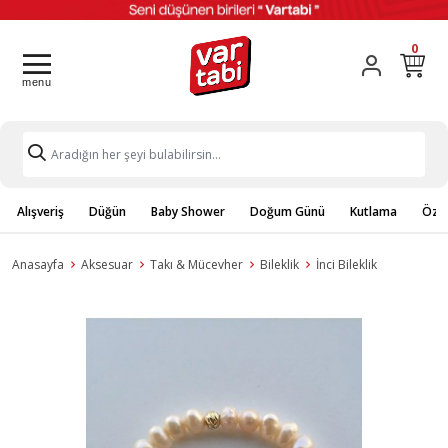
0
Alışveriş
Düğün
Baby Shower
Doğum Günü
Kutlama
Özel
Anasayfa
Aksesuar
Takı & Mücevher
Bileklik
İnci Bileklik