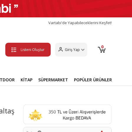
Vartabi'de Yapabileceklerini Keşfet!
0
Listeni Oluştur
Giriş Yap
UTDOOR
KİTAP
SÜPERMARKET
POPÜLER ÜRÜNLER
altaş