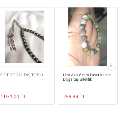
PİRİT DOĞAL TAŞ TESPİH
Hint Akik 8 mm Faset Kesim
Yılancı
Doğaltaş Bileklik
1.031,00 TL
299,99 TL
450,0