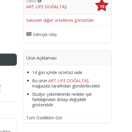
Satıcı
10
ART LİFE DOĞALTAŞ
me
Satıcının diğer ürünlerini görüntüle
Satıcıya Ulaş
Ürün Açıklaması
14 gün içinde ücretsiz iade.
Bu ürün
ART LİFE DOĞALTAŞ
ı
mağazası tarafından gönderilecektir
t
Stüdyo çekimlerinde renkler ışık
farklılığından dolayı değişiklik
gösterebilir.
Tüm Özellikleri Gör
rif bir