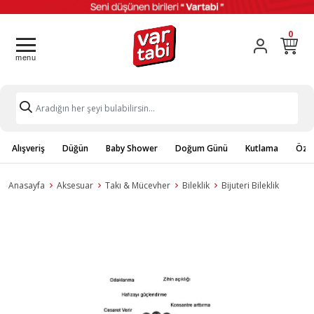
0
Alışveriş
Düğün
Baby Shower
Doğum Günü
Kutlama
Özel
Anasayfa
Aksesuar
Takı & Mücevher
Bileklik
Bijuteri Bileklik