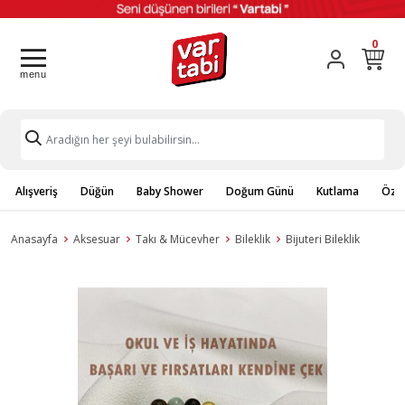
0
Alışveriş
Düğün
Baby Shower
Doğum Günü
Kutlama
Özel
Anasayfa
Aksesuar
Takı & Mücevher
Bileklik
Bijuteri Bileklik