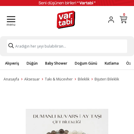
0
Alışveriş
Düğün
Baby Shower
Doğum Günü
Kutlama
Özel
Anasayfa
Aksesuar
Takı & Mücevher
Bileklik
Bijuteri Bileklik