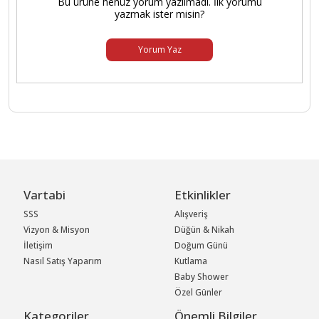
Bu ürüne henüz yorum yazılmadı. İlk yorumu
yazmak ister misin?
Yorum Yaz
Vartabi
Etkinlikler
SSS
Alışveriş
Vizyon & Misyon
Düğün & Nikah
İletişim
Doğum Günü
Nasıl Satış Yaparım
Kutlama
Baby Shower
Özel Günler
Kategoriler
Önemli Bilgiler