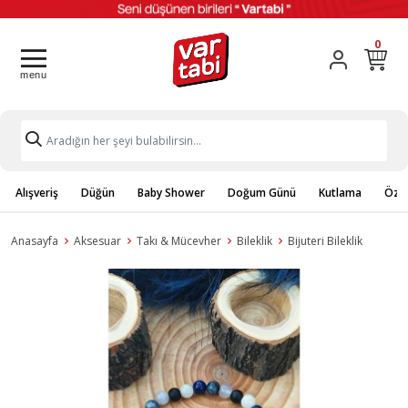
0
Alışveriş
Düğün
Baby Shower
Doğum Günü
Kutlama
Özel
Anasayfa
Aksesuar
Takı & Mücevher
Bileklik
Bijuteri Bileklik