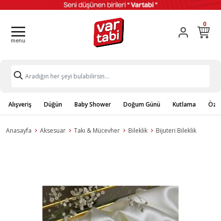
0
Alışveriş
Düğün
Baby Shower
Doğum Günü
Kutlama
Özel
Anasayfa
Aksesuar
Takı & Mücevher
Bileklik
Bijuteri Bileklik