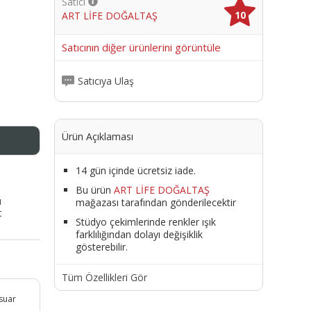
Satıcı
10
ART LİFE DOĞALTAŞ
me
Satıcının diğer ürünlerini görüntüle
Satıcıya Ulaş
Ürün Açıklaması
14 gün içinde ücretsiz iade.
Bu ürün
ART LİFE DOĞALTAŞ
ı
mağazası tarafından gönderilecektir
t
Stüdyo çekimlerinde renkler ışık
farklılığından dolayı değişiklik
gösterebilir.
Tüm Özellikleri Gör
esuar