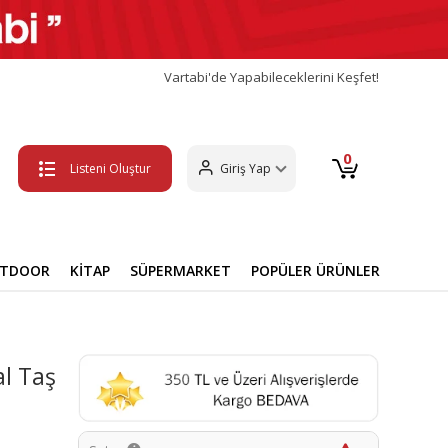
Vartabi'de Yapabileceklerini Keşfet!
0
Listeni Oluştur
Giriş Yap
UTDOOR
KİTAP
SÜPERMARKET
POPÜLER ÜRÜNLER
l Taş