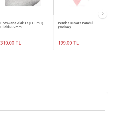
Botswana Akik Taşı Gümüş
Pembe Kuvars Pandül
KAHVER
Bileklik-8 mm
(sarkaç)
KESİM 
310,00 TL
199,00 TL
340,0