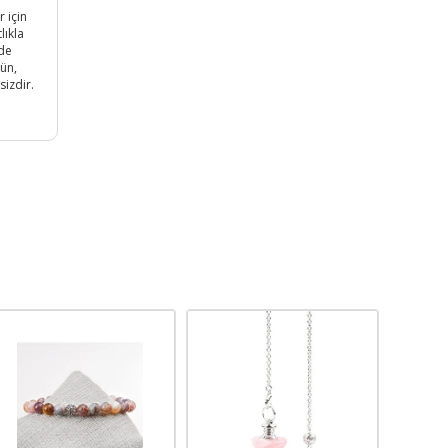
r için
lıkla
zde
rün,
sizdir.