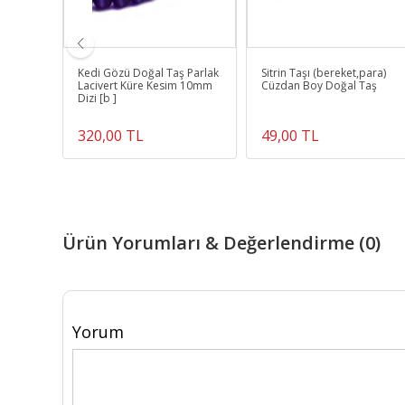
ğal Taş
Kedi Gözü Doğal Taş Parlak
Sitrin Taşı (bereket,para)
para
Lacivert Küre Kesim 10mm
Cüzdan Boy Doğal Taş
Dizi [b ]
320,00 TL
49,00 TL
Ürün Yorumları & Değerlendirme (0)
Yorum