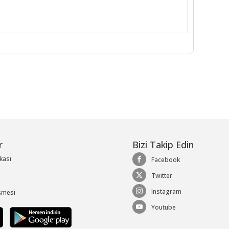
r
Bizi Takip Edin
ikası
Facebook
Twitter
Instagram
şmesi
Youtube