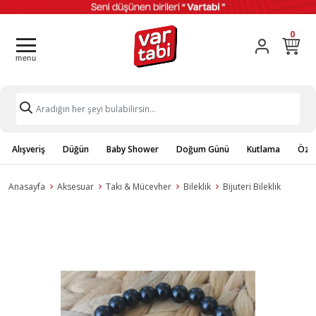
0
Alışveriş
Düğün
Baby Shower
Doğum Günü
Kutlama
Özel
Anasayfa
Aksesuar
Takı & Mücevher
Bileklik
Bijuteri Bileklik