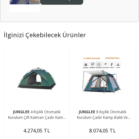
İlginizi Çekebilecek Ürünler
JUNGLEE
4 Kişilik Otomatik
JUNGLEE
8 Kişilik Otomatik
Kurulum Çift Katman Çadır Kamp
Kurulum Çadır Kamp Balık Ve
Balık Ve Çocuk Oyun Çadırı
Çocuk Oyun Çadırı
200cmx220cmx140cm
270cmx270cmx170cm
4.274,05 TL
8.074,05 TL