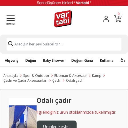
0
Alışveriş
Düğün
Baby Shower
Doğum Günü
Kutlama
Özel
Anasayfa
Spor & Outdoor
Ekipman & Aksesuar
Kamp
Çadır ve Çadır Aksesuarları
Çadır
Odalı çadır
Odalı çadır
İlgilendiğiniz ürün stoklarımızda tükenmiştir.
Ürünleri keşfet