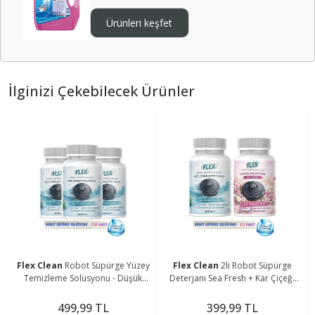
Ürünleri keşfet
İlginizi Çekebilecek Ürünler
Flex Clean
Robot Süpürge Yüzey
Flex Clean
2li Robot Süpürge
Temizleme Solüsyonu - Düşük
Deterjanı Sea Fresh + Kar Çiçeği
Köpük - İz Bırakmaz - Sea Fresh
500 Ml
3x500 mL
499,99 TL
399,99 TL