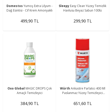
Domestos
Yumoş Extra Lilyum -
Sleepy
Easy Clean Yüzey Temizlik
Dağ Esintisi - Cif Krem Amonyaklı
Havlusu Beyaz Sabun 100lü
499,90 TL
299,90 TL
Oxo Global
MAGIC DROPS Çok
Würth
Ankastre Parlatıcı 400 Ml
Amaçlı Temizleyici
Paslanmaz Yüzey Temizleyici
Marka
384,90 TL
651,60 TL