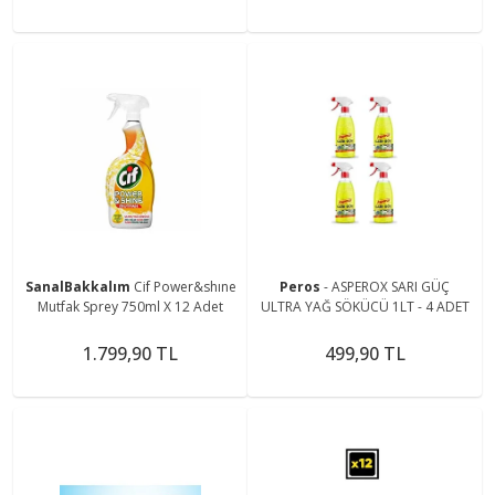
SanalBakkalım
Cif Power&shıne
Peros
- ASPEROX SARI GÜÇ
Mutfak Sprey 750ml X 12 Adet
ULTRA YAĞ SÖKÜCÜ 1LT - 4 ADET
1.799,90 TL
499,90 TL