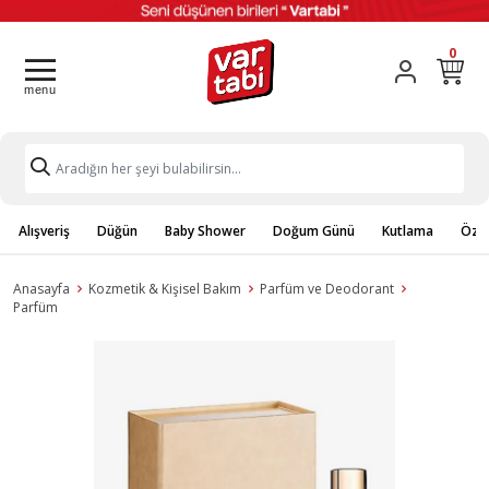
0
Alışveriş
Düğün
Baby Shower
Doğum Günü
Kutlama
Özel
Anasayfa
Kozmetik & Kişisel Bakım
Parfüm ve Deodorant
Parfüm