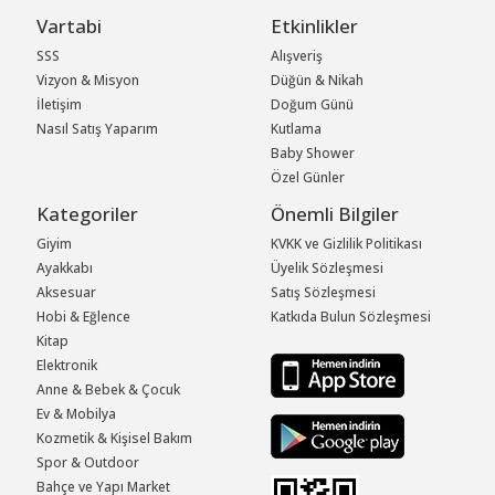
Vartabi
Etkinlikler
SSS
Alışveriş
Vizyon & Misyon
Düğün & Nikah
İletişim
Doğum Günü
Nasıl Satış Yaparım
Kutlama
Baby Shower
Özel Günler
Kategoriler
Önemli Bilgiler
Giyim
KVKK ve Gizlilik Politikası
Ayakkabı
Üyelik Sözleşmesi
Aksesuar
Satış Sözleşmesi
Hobi & Eğlence
Katkıda Bulun Sözleşmesi
Kitap
Elektronik
Anne & Bebek & Çocuk
Ev & Mobilya
Kozmetik & Kişisel Bakım
Spor & Outdoor
Bahçe ve Yapı Market