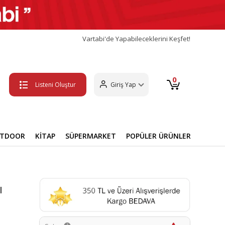
Vartabi'de Yapabileceklerini Keşfet!
0
Listeni Oluştur
Giriş Yap
UTDOOR
KİTAP
SÜPERMARKET
POPÜLER ÜRÜNLER
ı