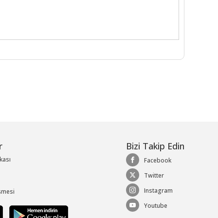
r
Bizi Takip Edin
ikası
Facebook
Twitter
Instagram
şmesi
Youtube