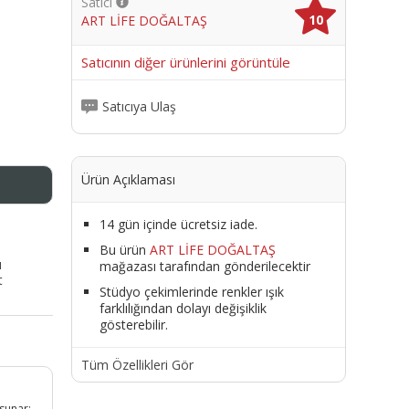
Satıcı
10
ART LİFE DOĞALTAŞ
me
Satıcının diğer ürünlerini görüntüle
Satıcıya Ulaş
Ürün Açıklaması
14 gün içinde ücretsiz iade.
Bu ürün
ART LİFE DOĞALTAŞ
ı
mağazası tarafından gönderilecektir
t
Stüdyo çekimlerinde renkler ışık
farklılığından dolayı değişiklik
gösterebilir.
Tüm Özellikleri Gör
 sunar;