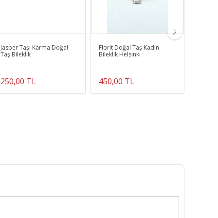
Jasper Taşı Karma Doğal
Florit Doğal Taş Kadın
% 100 O
Taş Bileklik
Bileklik Helsinki
Doğal T
250,00 TL
450,00 TL
450,0