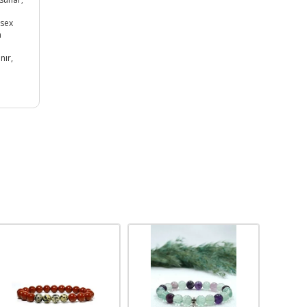
isex
h
nır,