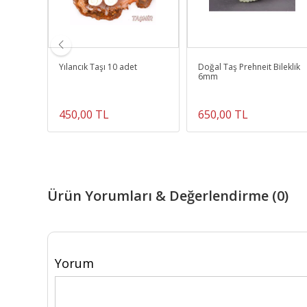
kra
Yılancık Taşı 10 adet
Doğal Taş Prehneit Bileklik
6mm
ı,Akik)
450,00 TL
650,00 TL
Ürün Yorumları & Değerlendirme (0)
Yorum