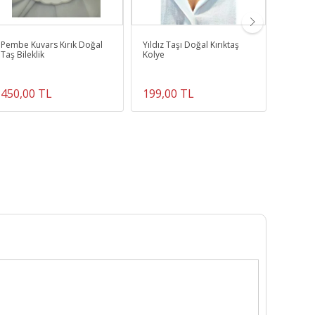
Pembe Kuvars Kırık Doğal
Yıldız Taşı Doğal Kırıktaş
Karlı O
Taş Bileklik
Kolye
8 mm
450,00 TL
199,00 TL
400,0