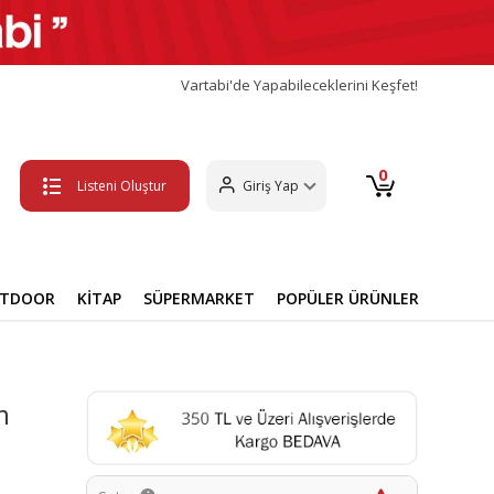
Vartabi'de Yapabileceklerini Keşfet!
0
Listeni Oluştur
Giriş Yap
UTDOOR
KİTAP
SÜPERMARKET
POPÜLER ÜRÜNLER
m