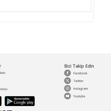
r
Bizi Takip Edin
ikası
Facebook
Twitter
Instagram
şmesi
Youtube