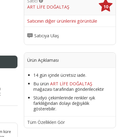
Satıcı
10
ART LİFE DOĞALTAŞ
me
Satıcının diğer ürünlerini görüntüle
Satıcıya Ulaş
Ürün Açıklaması
14 gün içinde ücretsiz iade.
Bu ürün
ART LİFE DOĞALTAŞ
ı
mağazası tarafından gönderilecektir
t
Stüdyo çekimlerinde renkler ışık
farklılığından dolayı değişiklik
gösterebilir.
Tüm Özellikleri Gör
mm küre
bir