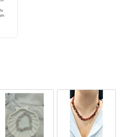
Bu
yum