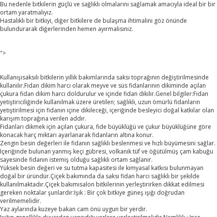
Bu nedenle bitkilerin güçlü ve sağlıklı olmalarını sağlamak amacıyla ideal bir bir
ortam yaratmalıyız.
Hastalıklı bir bitkiyi, diğer bitkilere de bulaşma ihtimalini göz önünde
bulundurarak diğerlerinden hemen ayırmalısınız.
">
Kullanışısaksılı bitkilerin yıllık bakımlarında saksı toprağının değiştirilmesinde
kullanılır.Fidan dikim harcı olarak meyve ve süs fidanlarının dikiminde açılan
çukura fidan dikim harcı doldurulur ve içinde fidan dikilir.Genel bilgiler:Fidan
yetiştiriciliğinde kullanılmak üzere üretilen; sağlıklı, uzun ömürlü fidanların
yetiştirilmesi için fidanın içine dikileceği, içeriğinde besleyici doğal katkılar olan
karışım toprağına verilen addır.
Fidanları dikmek için açılan çukura, fide büyüklüğü ve çukur büyüklüğüne göre
konacak harç miktarı ayarlanarak fidanların altına konur.
Zengin besin değerleri ile fidanın sağlıklı beslenmesi ve hızlı büyümesini sağlar.
Içeriğinde bulunan yanmış keçi gübresi, volkanik tüf ve öğütülmüş çam kabuğu
sayesinde fidanın istemiş olduğu sağlıklı ortam sağlanır.
Yüksek besin değeri ve su tutma kapasitesi ile kimyasal katkısı bulunmayan
doğal bir üründür.Çiçek bakımında da saksı fidan harcı sağlıklı bir şekilde
kullanılmaktadır.Çiçek bakımısalon bitkilerinin yerleştirirken dikkat edilmesi
gereken noktalar şunlardır:Işık : Bir çok bitkiye güneş ışığı doğrudan
verilmemelidir.
Yaz aylarında kuzeye bakan cam önü uygun bir yerdir.