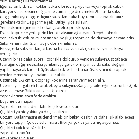
Yumuşak fırça ile temizlenmeli.
Eğer salon bitkinizin kökleri saksı dibinden çıkıyorsa veya toprak çabuk
kuruyorsa , saksısını değiştirme zamanı geldi demektir.Baharda saksı
değişimibitkiyi değiştirdiğiniz saksıdan daha büyük bir saksıya almanız
gerekmektedir.Değiştirme şekli:Bitkiyi iyice sulayın.
Yeni saksının içine ince bir kat gübreli toprak koyun.
Eski saksıyı içine yerleştirin.Her iki saksının ağzı aynı düzeyde olmalı.
Yeni saksı ile eski saksı arasındaki boşluğu toprakla doldurmaya devam edin.
Saksı kenarından 2 cm boşluk bırakmalısınız.
Bitkiyi, eski saksısından, arkasına hafifçe vurarak çıkarın ve yeni saksıya
yerleştirin.
Üzerini biraz daha gübreli toprakla doldurup yeniden sulayın.Üst tabaka
toprağın değişmesisaksı yenilemeye gerek olmayan ya da saksı değişimi
yapılamayacak kadar büyük olan bitkiler her bahar üst kısmını da toprak
yenileme metoduyla bakıma alınabilir.
Üstündeki 2-3 cm?Lik toprağı köklerine zarar vermeden alın.
Üzerine yeni gübreli toprak ekleyip sulayınız.Karşılaşabileceğiniz sorunlar :Çok
az ışık alması: Bitki uzun ve sağlıksızdır.
Yapraklarının arası fazla aralıktır.
Büyüme durmuştur.
Yapraklar normalden daha küçük ve soluktur.
Çiçekleri ya hiç yoktur ya da çok cılızdır.
Çözüm: Dallanmasını güçlendirmek için bitkiyi kısaltın ve daha ışık alabileceği
bir yere taşıyın.Çok az sulanması : Bitki ya çok az ya da hiç büyümez.
Çiçekleri çok kısa sürelidir.
Yaprakları zayıftır.
Alt yapraklar düşer.