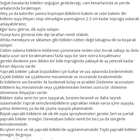
Soğuk havalarda bitkileri soğuğun girebileceği, cam kenarlarında ve perde
arkalarında bırakmayın.
Ateş ya da kalorifer yanına koymayın.Bitkilerin bakımı ve rutin bakımı :Bir
bitkinin suya ihtiyacı olup olmadığını parmağınızı 2-3 cm kadar toprağa sokarak
anlayabilirsiniz.
Eğer kuru gelirse, ılık suyla sulayın.
Yüzeyi kuru görünse bile dip tarafları nemli olabilir.
Afrika menekşesi ve siklamen gibi bitkileri üstten değil tabağına ılık su koyarak
sulayın.
Üstten sulama bitkilerin köklerinin çürümesine neden olur.Ancak saksıyı su dolu
kapta uzun süre bırakmamanız fazla suyu bir süre sonra boşaltmanız
gerekir.Besleme yeni dikilen bir bitki toprağında yaklaşık iki ay yetecek kadar
besin deposu vardır.
Yapraklı bitkiler çabuk büyüdükleri için bahar ve yaz aylarında beslenmelidir.
Çiçekli bitkiler ise çiçeklenme mevsiminde ve öncesinde beslenmelidir.
Ev bitkilerini sıvı besinler ile beslemek kolay ve pratiktir.Dinlenme sezonutüm
bitkilerin kış mevsiminde veya çiçeklenmeden hemen sonra bir dinlenme
dönemine ihtiyaçları vardır.
Bitkileri daha serin bir yere taşıyarak, besinini kesmeli ve daha seyrek
sulanmalıdır.Yaprak temizlemebitkilerin yaprakları imkan varsa içme suyuyla,
yoksa dinlenmiş ya da ılık çeşme suyuyla yıkanmalıdır.
Büyük yapraklı bitkilerin sık sık ılık suyla spreylenmeleri gerekir.Sert ve parlak
yapraklı bitkiler örneğin: Devetabanı bitkisi nemli bir bez ya da süngerle
temizlenmelidir.
Bu işlem ince ve sık yapraklı bitkilerde uygulanmamalıdır.Tüylü yapraklı bitkiler
örneğin: Begonya.