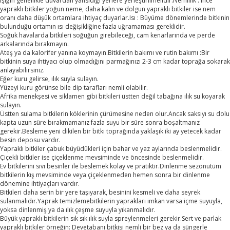
Işığın genellikle duvardan yansıdığı yerlere yerleştirilmelidir.Nemlilik : Ince
yapraklı bitkiler yoğun neme, daha kalın ve dolgun yapraklı bitkiler ise nem
oranı daha düşük ortamlara ihtiyaç duyarlar.Isı : Büyüme dönemlerinde bitkinin
bulunduğu ortamın ısı değişikliğine fazla uğramaması gereklidir.
Soğuk havalarda bitkileri soğuğun girebileceği, cam kenarlarında ve perde
arkalarında bırakmayın.
Ateş ya da kalorifer yanına koymayın.Bitkilerin bakımı ve rutin bakımı :Bir
bitkinin suya ihtiyacı olup olmadığını parmağınızı 2-3 cm kadar toprağa sokarak
anlayabilirsiniz.
Eğer kuru gelirse, ılık suyla sulayın.
Yüzeyi kuru görünse bile dip tarafları nemli olabilir.
Afrika menekşesi ve siklamen gibi bitkileri üstten değil tabağına ılık su koyarak
sulayın.
Üstten sulama bitkilerin köklerinin çürümesine neden olur.Ancak saksıyı su dolu
kapta uzun süre bırakmamanız fazla suyu bir süre sonra boşaltmanız
gerekir.Besleme yeni dikilen bir bitki toprağında yaklaşık iki ay yetecek kadar
besin deposu vardır.
Yapraklı bitkiler çabuk büyüdükleri için bahar ve yaz aylarında beslenmelidir.
Çiçekli bitkiler ise çiçeklenme mevsiminde ve öncesinde beslenmelidir.
Ev bitkilerini sıvı besinler ile beslemek kolay ve pratiktir.Dinlenme sezonutüm
bitkilerin kış mevsiminde veya çiçeklenmeden hemen sonra bir dinlenme
dönemine ihtiyaçları vardır.
Bitkileri daha serin bir yere taşıyarak, besinini kesmeli ve daha seyrek
sulanmalıdır.Yaprak temizlemebitkilerin yaprakları imkan varsa içme suyuyla,
yoksa dinlenmiş ya da ılık çeşme suyuyla yıkanmalıdır.
Büyük yapraklı bitkilerin sık sık ılık suyla spreylenmeleri gerekir.Sert ve parlak
yapraklı bitkiler örneğin: Devetabanı bitkisi nemli bir bez ya da süngerle