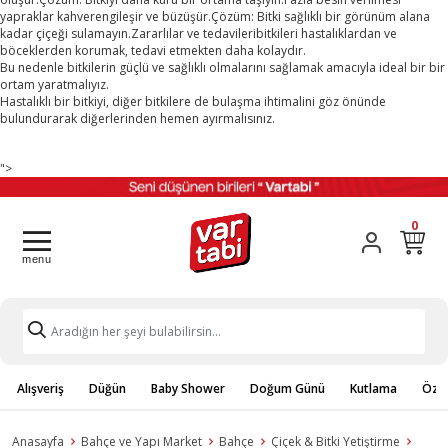
yapraklar kahverengileşir ve büzüşür.Çözüm: Bitki sağlıklı bir görünüm alana
kadar çiçeği sulamayın.Zararlılar ve tedavileribitkileri hastalıklardan ve
böceklerden korumak, tedavi etmekten daha kolaydır.
Bu nedenle bitkilerin güçlü ve sağlıklı olmalarını sağlamak amacıyla ideal bir bir
ortam yaratmalıyız.
Hastalıklı bir bitkiyi, diğer bitkilere de bulaşma ihtimalini göz önünde
bulundurarak diğerlerinden hemen ayırmalısınız.
">
0
Alışveriş
Düğün
Baby Shower
Doğum Günü
Kutlama
Özel
Anasayfa
Bahçe ve Yapı Market
Bahçe
Çiçek & Bitki Yetiştirme