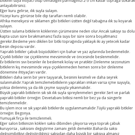
bitkinin suya ihtiyacı olup olmadığını parmağınızı 2-3 cm kadar toprağa sokarak
anlayabilirsiniz.
Eğer kuru gelirse, ılık suyla sulayın.
Yüzeyi kuru görünse bile dip tarafları nemli olabilir.
Afrika menekşesi ve siklamen gibi bitkileri üstten değil tabağına ılık su koyarak
sulayın.
Üstten sulama bitkilerin köklerinin çürümesine neden olur.Ancak saksıyı su dolu
kapta uzun süre bırakmamanız fazla suyu bir süre sonra boşaltmanız
gerekir.Besleme yeni dikilen bir bitki toprağında yaklaşık iki ay yetecek kadar
besin deposu vardır.
Yapraklı bitkiler çabuk büyüdükleri için bahar ve yaz aylarında beslenmelidir.
Çiçekli bitkiler ise çiçeklenme mevsiminde ve öncesinde beslenmelidir.
Ev bitkilerini sıvı besinler ile beslemek kolay ve pratiktir.Dinlenme sezonutüm
bitkilerin kış mevsiminde veya çiçeklenmeden hemen sonra bir dinlenme
dönemine ihtiyaçları vardır.
Bitkileri daha serin bir yere taşıyarak, besinini kesmeli ve daha seyrek
sulanmalıdır.Yaprak temizlemebitkilerin yaprakları imkan varsa içme suyuyla,
yoksa dinlenmiş ya da ılık çeşme suyuyla yıkanmalıdır.
Büyük yapraklı bitkilerin sık sık ılık suyla spreylenmeleri gerekir.Sert ve parlak
yapraklı bitkiler örneğin: Devetabanı bitkisi nemli bir bez ya da süngerle
temizlenmelidir.
Bu işlem ince ve sık yapraklı bitkilerde uygulanmamalıdır.Tüylü yapraklı bitkiler
örneğin: Begonya.
Yumuşak fırça ile temizlenmeli.
Eğer salon bitkinizin kökleri saksı dibinden çıkıyorsa veya toprak çabuk
kuruyorsa , saksısını değiştirme zamanı geldi demektir.Baharda saksı
değişimibitkiyi değiştirdiğiniz saksıdan daha büyük bir saksıya almanız