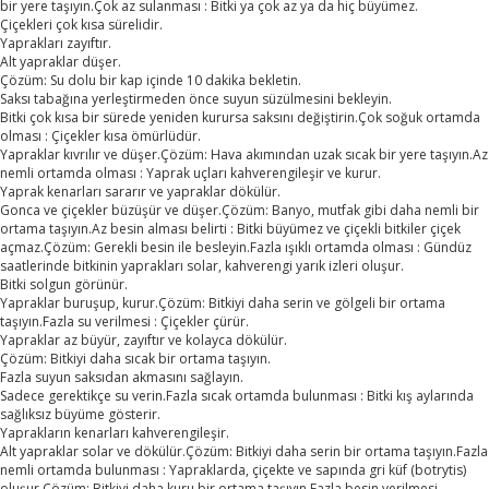
bir yere taşıyın.Çok az sulanması : Bitki ya çok az ya da hiç büyümez.
Çiçekleri çok kısa sürelidir.
Yaprakları zayıftır.
Alt yapraklar düşer.
Çözüm: Su dolu bir kap içinde 10 dakika bekletin.
Saksı tabağına yerleştirmeden önce suyun süzülmesini bekleyin.
Bitki çok kısa bir sürede yeniden kurursa saksını değiştirin.Çok soğuk ortamda
olması : Çiçekler kısa ömürlüdür.
Yapraklar kıvrılır ve düşer.Çözüm: Hava akımından uzak sıcak bir yere taşıyın.Az
nemli ortamda olması : Yaprak uçları kahverengileşir ve kurur.
Yaprak kenarları sararır ve yapraklar dökülür.
Gonca ve çiçekler büzüşür ve düşer.Çözüm: Banyo, mutfak gibi daha nemli bir
ortama taşıyın.Az besin alması belirti : Bitki büyümez ve çiçekli bitkiler çiçek
açmaz.Çözüm: Gerekli besin ile besleyin.Fazla ışıklı ortamda olması : Gündüz
saatlerinde bitkinin yaprakları solar, kahverengi yarık izleri oluşur.
Bitki solgun görünür.
Yapraklar buruşup, kurur.Çözüm: Bitkiyi daha serin ve gölgeli bir ortama
taşıyın.Fazla su verilmesi : Çiçekler çürür.
Yapraklar az büyür, zayıftır ve kolayca dökülür.
Çözüm: Bitkiyi daha sıcak bir ortama taşıyın.
Fazla suyun saksıdan akmasını sağlayın.
Sadece gerektikçe su verin.Fazla sıcak ortamda bulunması : Bitki kış aylarında
sağlıksız büyüme gösterir.
Yaprakların kenarları kahverengileşir.
Alt yapraklar solar ve dökülür.Çözüm: Bitkiyi daha serin bir ortama taşıyın.Fazla
nemli ortamda bulunması : Yapraklarda, çiçekte ve sapında gri küf (botrytis)
oluşur.Çözüm: Bitkiyi daha kuru bir ortama taşıyın.Fazla besin verilmesi