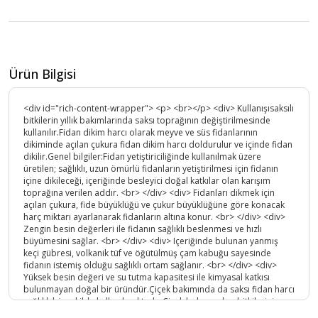
Ürün Bilgisi
<div id="rich-content-wrapper"> <p> <br></p> <div> Kullanışısaksılı
bitkilerin yıllık bakımlarında saksı toprağının değiştirilmesinde
kullanılır.Fidan dikim harcı olarak meyve ve süs fidanlarının
dikiminde açılan çukura fidan dikim harcı doldurulur ve içinde fidan
dikilir.Genel bilgiler:Fidan yetiştiriciliğinde kullanılmak üzere
üretilen; sağlıklı, uzun ömürlü fidanların yetiştirilmesi için fidanın
içine dikileceği, içeriğinde besleyici doğal katkılar olan karışım
toprağına verilen addır. <br> </div> <div> Fidanları dikmek için
açılan çukura, fide büyüklüğü ve çukur büyüklüğüne göre konacak
harç miktarı ayarlanarak fidanların altına konur. <br> </div> <div>
Zengin besin değerleri ile fidanın sağlıklı beslenmesi ve hızlı
büyümesini sağlar. <br> </div> <div> Içeriğinde bulunan yanmış
keçi gübresi, volkanik tüf ve öğütülmüş çam kabuğu sayesinde
fidanın istemiş olduğu sağlıklı ortam sağlanır. <br> </div> <div>
Yüksek besin değeri ve su tutma kapasitesi ile kimyasal katkısı
bulunmayan doğal bir üründür.Çiçek bakımında da saksı fidan harcı
sağlıklı bir şekilde kullanılmaktadır.Çiçek bakımısalon bitkilerinin
yerleştirirken dikkat edilmesi gereken noktalar şunlardır:Işık : Bir