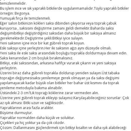
temizlenmelidir.
Bu işlem ince ve sık yapraklı bitkilerde uygulanmamalıdır.Tüylü yapraklı bitkiler
örneğin: Begonya.
Yumuşak fırça ile temizlenmeli.
Eğer salon bitkinizin kökleri saksı dibinden çıkıyorsa veya toprak çabuk
kuruyorsa , saksısını değiştirme zamanı geldi demektir.Baharda saksı
değişimibitkiyi değiştirdiğiniz saksıdan daha büyük bir saksıya almanız
gerekmektedir.Değiştirme şekli:Bitkiyi iyice sulayın.
Yeni saksının içine ince bir kat gübreli toprak koyun.
Eski saksıyı içine yerleştirin.Her iki saksının ağzı aynı düzeyde olmalı.
Yeni saksı ile eski saksı arasındaki boşluğu toprakla doldurmaya devam edin.
Saksı kenarından 2 cm boşluk bırakmalısınız.
Bitkiyi, eski saksısından, arkasına hafifçe vurarak çıkarın ve yeni saksıya
yerleştirin.
Üzerini biraz daha gübreli toprakla doldurup yeniden sulayın.Üst tabaka
toprağın değişmesisaksı yenilemeye gerek olmayan ya da saksı değişimi
yapılamayacak kadar büyük olan bitkiler her bahar üst kısmını da toprak
yenileme metoduyla bakıma alınabilir.
Üstündeki 2-3 cm?Lik toprağı köklerine zarar vermeden alın.
Üzerine yeni gübreli toprak ekleyip sulayınız.Karşılaşabileceğiniz sorunlar :Çok
az ışık alması: Bitki uzun ve sağlıksızdır.
Yapraklarının arası fazla aralıktır.
Büyüme durmuştur.
Yapraklar normalden daha küçük ve soluktur.
Çiçekleri ya hiç yoktur ya da çok cılızdır.
Çözüm: Dallanmasını güçlendirmek için bitkiyi kısaltın ve daha ışık alabileceği