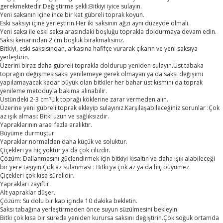
gerekmektedir.Değiştirme şekli:Bitkiyi iyice sulayın.
Yeni saksının içine ince bir kat gübreli toprak koyun.
Eski saksıyı içine yerleştirin.Her iki saksının ağzı aynı düzeyde olmalı.
Yeni saksı ile eski saksı arasındaki boşluğu toprakla doldurmaya devam edin.
Saksı kenarından 2 cm boşluk bırakmalısınız.
Bitkiyi, eski saksısından, arkasına hafifçe vurarak çıkarın ve yeni saksıya
yerleştirin.
Üzerini biraz daha gübreli toprakla doldurup yeniden sulayın.Üst tabaka
toprağın değişmesisaksı yenilemeye gerek olmayan ya da saksı değişimi
yapılamayacak kadar büyük olan bitkiler her bahar üst kısmını da toprak
yenileme metoduyla bakıma alınabilir.
Üstündeki 2-3 cm?Lik toprağı köklerine zarar vermeden alın.
Üzerine yeni gübreli toprak ekleyip sulayınız.Karşılaşabileceğiniz sorunlar :Çok
az ışık alması: Bitki uzun ve sağlıksızdır.
Yapraklarının arası fazla aralıktır.
Büyüme durmuştur.
Yapraklar normalden daha küçük ve soluktur.
Çiçekleri ya hiç yoktur ya da çok cılızdır.
Çözüm: Dallanmasını güçlendirmek için bitkiyi kısaltın ve daha ışık alabileceği
bir yere taşıyın.Çok az sulanması : Bitki ya çok az ya da hiç büyümez.
Çiçekleri çok kısa sürelidir.
Yaprakları zayıftır.
Alt yapraklar düşer.
Çözüm: Su dolu bir kap içinde 10 dakika bekletin.
Saksı tabağına yerleştirmeden önce suyun süzülmesini bekleyin.
Bitki çok kısa bir sürede yeniden kurursa saksını değiştirin.Çok soğuk ortamda