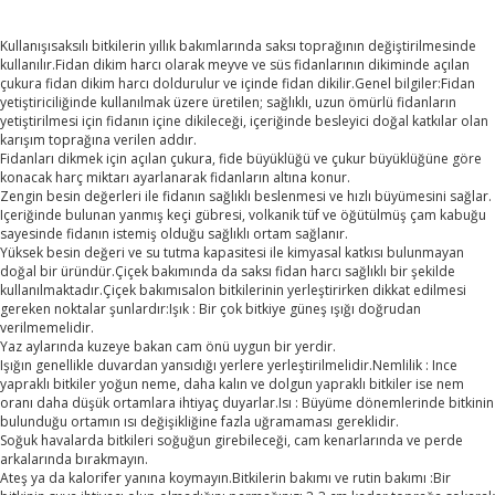
Kullanışısaksılı bitkilerin yıllık bakımlarında saksı toprağının değiştirilmesinde
kullanılır.Fidan dikim harcı olarak meyve ve süs fidanlarının dikiminde açılan
çukura fidan dikim harcı doldurulur ve içinde fidan dikilir.Genel bilgiler:Fidan
yetiştiriciliğinde kullanılmak üzere üretilen; sağlıklı, uzun ömürlü fidanların
yetiştirilmesi için fidanın içine dikileceği, içeriğinde besleyici doğal katkılar olan
karışım toprağına verilen addır.
Fidanları dikmek için açılan çukura, fide büyüklüğü ve çukur büyüklüğüne göre
konacak harç miktarı ayarlanarak fidanların altına konur.
Zengin besin değerleri ile fidanın sağlıklı beslenmesi ve hızlı büyümesini sağlar.
Içeriğinde bulunan yanmış keçi gübresi, volkanik tüf ve öğütülmüş çam kabuğu
sayesinde fidanın istemiş olduğu sağlıklı ortam sağlanır.
Yüksek besin değeri ve su tutma kapasitesi ile kimyasal katkısı bulunmayan
doğal bir üründür.Çiçek bakımında da saksı fidan harcı sağlıklı bir şekilde
kullanılmaktadır.Çiçek bakımısalon bitkilerinin yerleştirirken dikkat edilmesi
gereken noktalar şunlardır:Işık : Bir çok bitkiye güneş ışığı doğrudan
verilmemelidir.
Yaz aylarında kuzeye bakan cam önü uygun bir yerdir.
Işığın genellikle duvardan yansıdığı yerlere yerleştirilmelidir.Nemlilik : Ince
yapraklı bitkiler yoğun neme, daha kalın ve dolgun yapraklı bitkiler ise nem
oranı daha düşük ortamlara ihtiyaç duyarlar.Isı : Büyüme dönemlerinde bitkinin
bulunduğu ortamın ısı değişikliğine fazla uğramaması gereklidir.
Soğuk havalarda bitkileri soğuğun girebileceği, cam kenarlarında ve perde
arkalarında bırakmayın.
Ateş ya da kalorifer yanına koymayın.Bitkilerin bakımı ve rutin bakımı :Bir