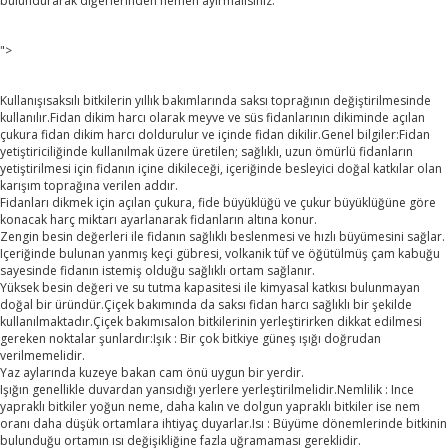
bulundurarak diğerlerinden hemen ayırmalısınız.
">
Kullanışısaksılı bitkilerin yıllık bakımlarında saksı toprağının değiştirilmesinde
kullanılır.Fidan dikim harcı olarak meyve ve süs fidanlarının dikiminde açılan
çukura fidan dikim harcı doldurulur ve içinde fidan dikilir.Genel bilgiler:Fidan
yetiştiriciliğinde kullanılmak üzere üretilen; sağlıklı, uzun ömürlü fidanların
yetiştirilmesi için fidanın içine dikileceği, içeriğinde besleyici doğal katkılar olan
karışım toprağına verilen addır.
Fidanları dikmek için açılan çukura, fide büyüklüğü ve çukur büyüklüğüne göre
konacak harç miktarı ayarlanarak fidanların altına konur.
Zengin besin değerleri ile fidanın sağlıklı beslenmesi ve hızlı büyümesini sağlar.
Içeriğinde bulunan yanmış keçi gübresi, volkanik tüf ve öğütülmüş çam kabuğu
sayesinde fidanın istemiş olduğu sağlıklı ortam sağlanır.
Yüksek besin değeri ve su tutma kapasitesi ile kimyasal katkısı bulunmayan
doğal bir üründür.Çiçek bakımında da saksı fidan harcı sağlıklı bir şekilde
kullanılmaktadır.Çiçek bakımısalon bitkilerinin yerleştirirken dikkat edilmesi
gereken noktalar şunlardır:Işık : Bir çok bitkiye güneş ışığı doğrudan
verilmemelidir.
Yaz aylarında kuzeye bakan cam önü uygun bir yerdir.
Işığın genellikle duvardan yansıdığı yerlere yerleştirilmelidir.Nemlilik : Ince
yapraklı bitkiler yoğun neme, daha kalın ve dolgun yapraklı bitkiler ise nem
oranı daha düşük ortamlara ihtiyaç duyarlar.Isı : Büyüme dönemlerinde bitkinin
bulunduğu ortamın ısı değişikliğine fazla uğramaması gereklidir.