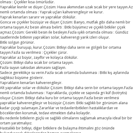
olması : Çiçekler kısa ömürlüdür.
Yapraklar kıvrılır ve düşer.Çözüm: Hava akımından uzak sıcak bir yere taşıyın.Az
nemli ortamda olması : Yaprak uçları kahverengileşir ve kurur.
Yaprak kenarları sararır ve yapraklar dökülür.
Gonca ve çiçekler büzüşür ve düşer.Çözüm: Banyo, mutfak gibi daha nemli bir
ortama taşıyın.Az besin alması belirti : Bitki büyümez ve çiçekli bitkiler çiçek
açmaz.Çözüm: Gerekli besin ile besleyin.Fazla ışıklı ortamda olması : Gündüz
saatlerinde bitkinin yaprakları solar, kahverengi yarık izleri oluşur.
Bitki solgun görünür.
Yapraklar buruşup, kurur.Çözüm: Bitkiyi daha serin ve gölgeli bir ortama
taşıyın.Fazla su verilmesi : Çiçekler çürür.
Yapraklar az büyür, zayıftır ve kolayca dökülür.
Çözüm: Bitkiyi daha sıcak bir ortama taşıyın.
Fazla suyun saksıdan akmasını sağlayın.
Sadece gerektikçe su verin.Fazla sıcak ortamda bulunması : Bitki kış aylarında
sağlıksız büyüme gösterir.
Yaprakların kenarları kahverengileşir.
Alt yapraklar solar ve dökülür.Çözüm: Bitkiyi daha serin bir ortama taşıyın.Fazla
nemli ortamda bulunması : Yapraklarda, çiçekte ve sapında gri küf (botrytis)
oluşur.Çözüm: Bitkiyi daha kuru bir ortama taşıyın.Fazla besin verilmesi
yapraklar kahverengileşir ve büzüşür.Çözüm: Bitki sağlıklı bir görünüm alana
kadar çiçeği sulamayın.Zararlılar ve tedavileribitkileri hastalıklardan ve
böceklerden korumak, tedavi etmekten daha kolaydır.
Bu nedenle bitkilerin güçlü ve sağlıklı olmalarını sağlamak amacıyla ideal bir bir
ortam yaratmalıyız.
Hastalıklı bir bitkiyi, diğer bitkilere de bulaşma ihtimalini göz önünde