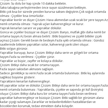
Çözüm: Su dolu bir kap içinde 10 dakika bekletin.
Saksı tabağına yerleştirmeden önce suyun süzülmesini bekleyin.
Bitki çok kısa bir sürede yeniden kurursa saksını değiştirin.Çok soğuk ortamda
olması : Çiçekler kısa ömürlüdür.
Yapraklar kıvrılır ve düşer.Çözüm: Hava akımından uzak sıcak bir yere taşıyın.Az
nemli ortamda olması : Yaprak uçları kahverengileşir ve kurur.
Yaprak kenarları sararır ve yapraklar dökülür.
Gonca ve çiçekler büzüşür ve düşer.Çözüm: Banyo, mutfak gibi daha nemli bir
ortama taşıyın.Az besin alması belirti : Bitki büyümez ve çiçekli bitkiler çiçek
açmaz.Çözüm: Gerekli besin ile besleyin.Fazla ışıklı ortamda olması : Gündüz
saatlerinde bitkinin yaprakları solar, kahverengi yarık izleri oluşur.
Bitki solgun görünür.
Yapraklar buruşup, kurur.Çözüm: Bitkiyi daha serin ve gölgeli bir ortama
taşıyın.Fazla su verilmesi : Çiçekler çürür.
Yapraklar az büyür, zayıftır ve kolayca dökülür.
Çözüm: Bitkiyi daha sıcak bir ortama taşıyın.
Fazla suyun saksıdan akmasını sağlayın.
Sadece gerektikçe su verin.Fazla sıcak ortamda bulunması : Bitki kış aylarında
sağlıksız büyüme gösterir.
Yaprakların kenarları kahverengileşir.
Alt yapraklar solar ve dökülür.Çözüm: Bitkiyi daha serin bir ortama taşıyın.Fazla
nemli ortamda bulunması : Yapraklarda, çiçekte ve sapında gri küf (botrytis)
oluşur.Çözüm: Bitkiyi daha kuru bir ortama taşıyın.Fazla besin verilmesi
yapraklar kahverengileşir ve büzüşür.Çözüm: Bitki sağlıklı bir görünüm alana
kadar çiçeği sulamayın.Zararlılar ve tedavileribitkileri hastalıklardan ve
böceklerden korumak, tedavi etmekten daha kolaydır.