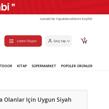
Vartabi'de Yapabileceklerini Keşfet!
0
Listeni Oluştur
Giriş Yap
UTDOOR
KİTAP
SÜPERMARKET
POPÜLER ÜRÜNLER
a Olanlar Için Uygun Siyah