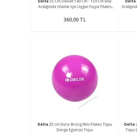
Delta
55 Cm Deluxe 140 Cm - 159 Cm Boy
Delta
Aralığında Olanlar Için Uygun Fuşya Pilates
Aralığın
Topu (POMPA YOK)
360,00 TL
Delta
25 cm Dura-Strong Mini Pilates Topu
Delta
Denge Egzersiz Topu
Topu 