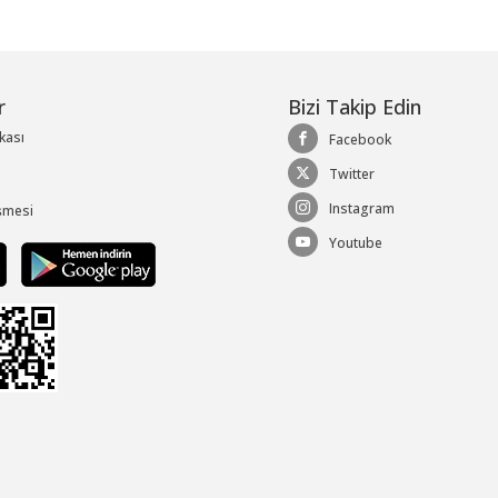
r
Bizi Takip Edin
ikası
Facebook
Twitter
Instagram
şmesi
Youtube