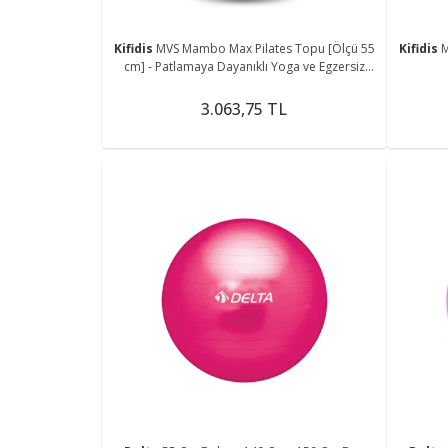
Kifidis
MVS Mambo Max Pilates Topu [Ölçü 55
Kifidis
M
cm] - Patlamaya Dayanıklı Yoga ve Egzersiz
Topu (Anti-Burst)
3.063,75 TL