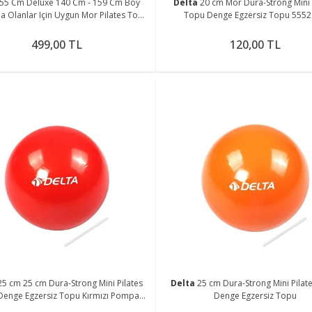
55 Cm Deluxe 140 Cm - 159 Cm Boy
Delta
20 cm Mor Dura-Strong Mini 
da Olanlar Için Uygun Mor Pilates Topu
Topu Denge Egzersiz Topu 5552
Ve Pompa Seti
499,00 TL
120,00 TL
25 cm 25 cm Dura-Strong Mini Pilates
Delta
25 cm Dura-Strong Mini Pilat
Denge Egzersiz Topu Kırmızı Pompa
Denge Egzersiz Topu
dahil değildir Pilates