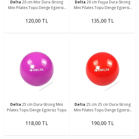
Delta
20 cm Mor Dura-Strong
Delta
20 cm Fuşya Dura-Strong
Mini Pilates Topu Denge Egzersiz
Mini Pilates Topu Denge Egzersiz
Topu 5552SERI
Topu
120,00 TL
135,00 TL
Delta
25 cm Dura-Strong Mini
Delta
25 cm 25 cm Dura-Strong
Pilates Topu Denge Egzersiz Topu
Mini Pilates Topu Denge Egzersiz
Topu Kırmızı Pompa dahil
değildir Pilates
118,00 TL
190,00 TL