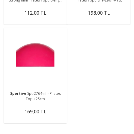
Strong Mini Pilates Topu Denge
Pilates Topu SPT-2901V-YSL
Egzersiz Topu
112,00 TL
198,00 TL
Sportive
Spt-2764-nf - Pilates
Topu 25cm
169,00 TL