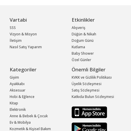
Vartabi
Etkinlikler
SSS
Alışveriş
Vizyon & Misyon
Düğün & Nikah
İletişim
Doğum Günü
Nasıl Satış Yaparım
Kutlama
Baby Shower
Özel Günler
Kategoriler
Önemli Bilgiler
Giyim
KVKK ve Gizlilik Politikası
Ayakkabı
Üyelik Sözleşmesi
Aksesuar
Satış Sözleşmesi
Hobi & Eğlence
Katkıda Bulun Sözleşmesi
Kitap
Elektronik
Anne & Bebek & Çocuk
Ev & Mobilya
Kozmetik & Kişisel Bakım