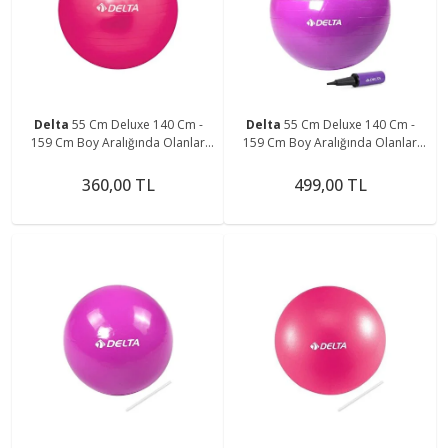
Delta
55 Cm Deluxe 140 Cm -
Delta
55 Cm Deluxe 140 Cm -
159 Cm Boy Aralığında Olanlar
159 Cm Boy Aralığında Olanlar
Için Uygun Fuşya Pilates Topu
Için Uygun Mor Pilates Topu Ve
(POMPA YOK)
Pompa Seti
360,00 TL
499,00 TL