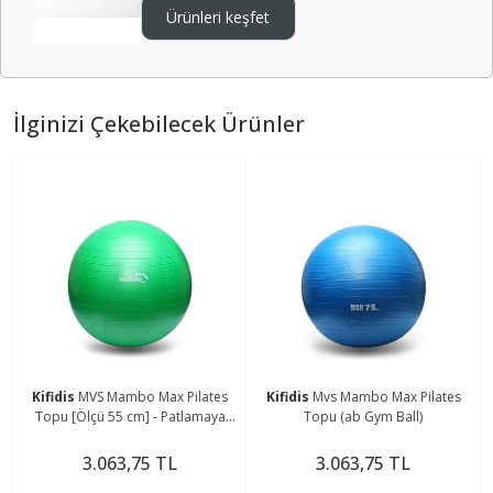
Ürünleri keşfet
İlginizi Çekebilecek Ürünler
Kifidis
MVS Mambo Max Pilates
Kifidis
Mvs Mambo Max Pilates
Topu [Ölçü 55 cm] - Patlamaya
Topu (ab Gym Ball)
Dayanıklı Yoga ve Egzersiz Topu
(Anti-Burst)
3.063,75 TL
3.063,75 TL