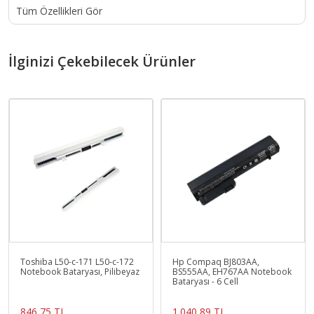
Tüm Özellikleri Gör
İlginizi Çekebilecek Ürünler
Toshiba L50-c-171 L50-c-172
Hp Compaq BJ803AA,
Notebook Bataryası, Pilibeyaz
BS555AA, EH767AA Notebook
Bataryası - 6 Cell
846,75 TL
1.040,89 TL