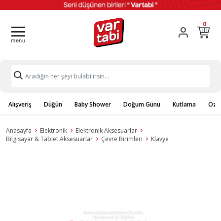
0
Alışveriş
Düğün
Baby Shower
Doğum Günü
Kutlama
Özel
Anasayfa
Elektronik
Elektronik Aksesuarlar
Bilgisayar & Tablet Aksesuarlar
Çevre Birimleri
Klavye