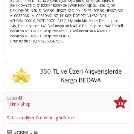
Garanti: 1 Yıl Dil Türkçe Renk Siyah Uyumlu Ürün Kodu: 0JRH7K
JRH7K 0HYCNC, 01R28D 1R28D 0H7W3P NSK; DJD0U NSK; DJD01
NSK; DJH0T, NSK; DJD0F 90; 4EK07; S1D 90; 4EK07; S0F 90; 4EK07; S01
V100830AK1 V100830AS1 9Z; N1K82; D0F 9Z; N1K82; D01,
AEUM8U00010, P07F, P07G, P11G, Uyumlu Modeller: Dell İnspiron
14V, Dell İnspiron 14R Dell İnspiron N4010 Dell İnspiron N4030 Dell
İnspiron N5030 Dell İnspiron M5030 Dell İnspiron N4020 Dell
İnspiron N5020 Dell İnspiron N3010;
Ürün Kodu :
1927-42563567516
Satıcı
10
Teknik Shop
Satıcının diğer ürünlerini görüntüle
Satıcıya Ulaş