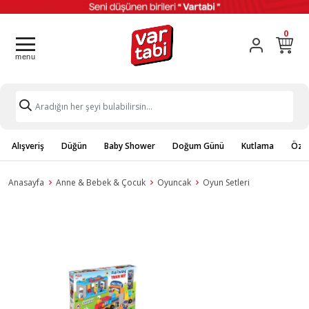
0
Alışveriş
Düğün
Baby Shower
Doğum Günü
Kutlama
Özel
Anasayfa
Anne & Bebek & Çocuk
Oyuncak
Oyun Setleri