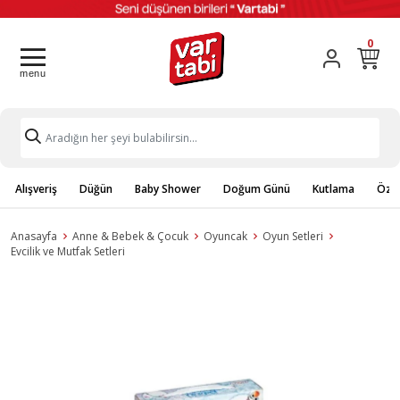
0
Alışveriş
Düğün
Baby Shower
Doğum Günü
Kutlama
Özel
Anasayfa
Anne & Bebek & Çocuk
Oyuncak
Oyun Setleri
Evcilik ve Mutfak Setleri