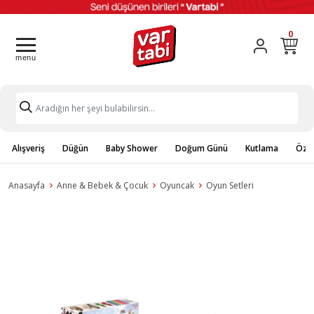
0
Alışveriş
Düğün
Baby Shower
Doğum Günü
Kutlama
Özel
Anasayfa
Anne & Bebek & Çocuk
Oyuncak
Oyun Setleri