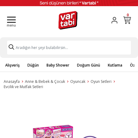
0
Alışveriş
Düğün
Baby Shower
Doğum Günü
Kutlama
Özel
Anasayfa
Anne & Bebek & Çocuk
Oyuncak
Oyun Setleri
Evcilik ve Mutfak Setleri