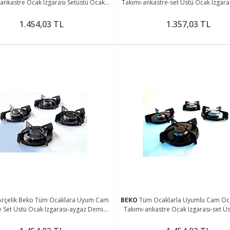
ankastre Ocak Izgarası Setüstü Ocak
Takımı-ankastre-set Üstü Ocak Izgara
Izgarası
Takımı
1.454,03 TL
1.357,03 TL
Arçelik Beko Tüm Ocaklara Uyum Cam
BEKO
Tüm Ocaklarla Uyumlu Cam Oca
 Set Üstü Ocak Izgarası-aygaz Demiri
Takımı-ankastre Ocak Izgarası-set Ü
Emaye Parlak
Izgarası (8 Parça)