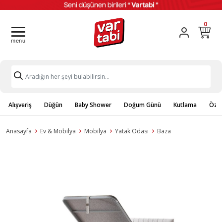
0
Alışveriş
Düğün
Baby Shower
Doğum Günü
Kutlama
Özel
Anasayfa
Ev & Mobilya
Mobilya
Yatak Odası
Baza