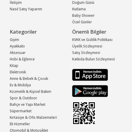
İletişim
Doğum Günü
Nasıl Satış Yaparım
Kutlama
Baby Shower
Özel Günler
Kategoriler
Önemli Bilgiler
Giyim
KVKK ve Gizlilik Politikası
Ayakkabı
Üyelik Sözleşmesi
Aksesuar
Satış Sözleşmesi
Hobi & Eğlence
Katkıda Bulun Sözleşmesi
Kitap
Elektronik
Anne & Bebek & Çocuk
Ev & Mobilya
Kozmetik & Kişisel Bakım
Spor & Outdoor
Bahçe ve Yapı Market
Süpermarket
Kırtasiye & Ofis Malzemeleri
Ek Hizmetler
Otomobil & Motosiklet