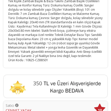
Tek Kişilik Zambak Başlık & Baza Takımı Zambak Başlık Özellikleri
Kumaş ve Konfor Kumaş Türü: Dokuma kumaş Özellik: Sünger
dolgulu ve kolay silinebilir yapı Ölçüler Yükseklik (Boy): 101 cm
Derinlik: 7 cm Zambak Baza Özellikleri Kumaş ve Malzeme Kumaş
Türü: Dokuma kumaş Çevresi: Sünger dolgulu, kolay silinebilir yüzey
Kapak Kalınlığı: 20x40 mm (TR standartlarında en kalın ölçü) Kapak
Üstü : Kaydırmaz Tela Kullanılmıştır Et Kalınlığı: 1 mm Gövde Ölçüsü:
20x30x0.80 mm İskelet: Statik fırınlı boya, çizilmeye karşı ekstra
dayanıklı ve markaya özel renkte Teknik Detaylar Baza Tipi: Sandıklı
baza Depolama Alanı: 23 cm iç yükseklik Kulp Tipi: Kemer model
kumaş kulp Ayak Yüksekliği: 12 cm (robot süpürge uyumlu) Gövde
Mekanizması: Metal iskelet + yonga levha Güvenlik ve Dayanıklılık
Emniyet: Yüksek güvenlikli emniyet kilidi Kapakta: Anti-Sleep özellikli
özel tela Garanti: 2 yıl Nakliye bina önü değil, kapı teslimidir.
Ürün Kodu :
10825-CZBBS01
Satıcı
10
CENNET YATAK