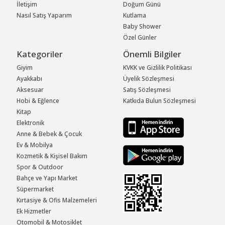
İletişim
Doğum Günü
Nasıl Satış Yaparım
Kutlama
Baby Shower
Özel Günler
Kategoriler
Önemli Bilgiler
Giyim
KVKK ve Gizlilik Politikası
Ayakkabı
Üyelik Sözleşmesi
Aksesuar
Satış Sözleşmesi
Hobi & Eğlence
Katkıda Bulun Sözleşmesi
Kitap
Elektronik
Anne & Bebek & Çocuk
Ev & Mobilya
Kozmetik & Kişisel Bakım
Spor & Outdoor
Bahçe ve Yapı Market
Süpermarket
Kırtasiye & Ofis Malzemeleri
Ek Hizmetler
Otomobil & Motosiklet