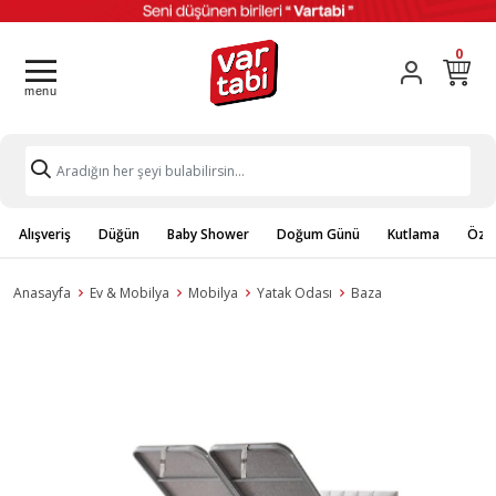
0
Alışveriş
Düğün
Baby Shower
Doğum Günü
Kutlama
Özel
Anasayfa
Ev & Mobilya
Mobilya
Yatak Odası
Baza