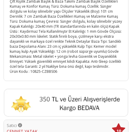
Çift Kişilik Zambak Başlık & Baza Takımı Zambak Başlık Özellikleri
Kumaş ve Konfor Kumaş Türü: Dokuma kumaş Özellik: Sünger
dolgulu ve kolay silinebilir yapı Ölçüler Yükseklik (Boy): 101 cm
Derinlik: 7 cm Zambak Baza Özellikleri Kumaş ve Malzeme Kumaş
Türü: Dokuma kumaş Çevresi: Sünger dolgulu, kolay silinebilir yüzey
Kapak Kalınlığı: 20x40 mm (TR standartlarında en kalın ölçü) Kapak
Üstü : Kaydırmaz Tela Kullanılmıştır Et Kalınlığı: 1 mm Gövde Ölçüsü:
20x30x0.80 mm İskelet: Statik fırınlı boya, çizilmeye karşı ekstra
dayanıklı ve markaya özel renkte Teknik Detaylar Baza Tipi: Sandıklı
baza Depolama Alanı: 23 cm iç yükseklik Kulp Tipi: Kemer model
kumaş kulp Ayak Yüksekliği: 12 cm (robot süpürge uyumlu) Gövde
Mekanizması: Metal iskelet + yonga levha Güvenlik ve Dayanıklılık
Emniyet: Yüksek güvenlikli emniyet kilidi Kapakta: Anti-Sleep özellikli
özel tela Garanti: 2 yıl Nakliye bina önü değil, kapı teslimidir.
Ürün Kodu :
10825-CZBBS06
Satıcı
10
CENNET YATAK