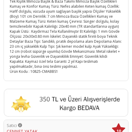
Tek Kişilik Mimoza Başlık & Baza Takımı Mimoza Başlık Özellikleri
Kumaş ve Konfor Kumaş Türü: Nefes alabilen Keten kumaş Özellik:
Hafif dolgulu, vücuda uyum sağlayan başlık yapısı Ölçüler Yükseklik
(Boy): 101 cm Derinlik: 7 cm Mimoza Baza Özellikleri Kumaş ve
Malzeme Kumaş Türü: Keten kumaş Çevresi: Sünger dolgulu, kolay
temizlenebilir Kapak Kalınlığı: 20x40 mm (TR standartlarına uygun)
Kapak Üstü : Kaydırmaz Tela Kullanılmıştır Et Kalınlığı: 1 mm Gövde
Ölçüsü: 20x30x0.80 mm İskelet: Dayanıklı statik fırınlı boya Teknik
Detaylar Baza Tipi: Sandıklı, pratik depolama alanı Depolama Alanı:
23 cm iç yükseklik Kulp Tipi: Şık kemer model kulp Ayak Yüksekliği:
12 cm (robot süpürge uyumlu) Gövde Mekanizması: Metal iskelet +
yonga levha Güvenlik ve Dayanıklılık Emniyet: Güvenlik kilidi
Kapakta: Kaymaz özel tela Garanti: 2 yıl Kapı teslimatı
yapılmaktadır, bina önü teslimi yapılmaz.
Ürün Kodu :
10825-CMABBS1
Satıcı
10
CENNET YATAK