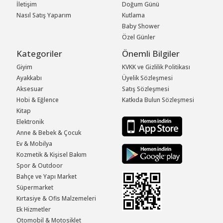
İletişim
Doğum Günü
Nasıl Satış Yaparım
Kutlama
Baby Shower
Özel Günler
Kategoriler
Önemli Bilgiler
Giyim
KVKK ve Gizlilik Politikası
Ayakkabı
Üyelik Sözleşmesi
Aksesuar
Satış Sözleşmesi
Hobi & Eğlence
Katkıda Bulun Sözleşmesi
Kitap
Elektronik
Anne & Bebek & Çocuk
Ev & Mobilya
Kozmetik & Kişisel Bakım
Spor & Outdoor
Bahçe ve Yapı Market
Süpermarket
Kırtasiye & Ofis Malzemeleri
Ek Hizmetler
Otomobil & Motosiklet