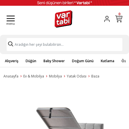
0
Alışveriş
Düğün
Baby Shower
Doğum Günü
Kutlama
Özel
Anasayfa
Ev & Mobilya
Mobilya
Yatak Odası
Baza