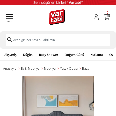
0
Alışveriş
Düğün
Baby Shower
Doğum Günü
Kutlama
Özel
Anasayfa
Ev & Mobilya
Mobilya
Yatak Odası
Baza