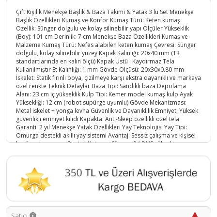
Çift Kişilik Menekşe Başlık & Baza Takımı & Yatak 3 lü Set Menekşe
Başlık Özellikleri Kumaş ve Konfor Kumaş Türü: Keten kumaş
Özellik: Sünger dolgulu ve kolay silinebilir yapı Ölçüler Yükseklik
(Boy): 101 cm Derinlik: 7 cm Menekşe Baza Özellikleri Kumaş ve
Malzeme Kumaş Türü: Nefes alabilen keten kumaş Çevresi: Sünger
dolgulu, kolay silinebilir yüzey Kapak Kalınlığı: 20x40 mm (TR
standartlarında en kalın ölçü) Kapak Üstü : Kaydırmaz Tela
Kullanılmıştır Et Kalınlığı: 1 mm Gövde Ölçüsü: 20x30x0.80 mm
İskelet: Statik fırınlı boya, çizilmeye karşı ekstra dayanıklı ve markaya
özel renkte Teknik Detaylar Baza Tipi: Sandıklı baza Depolama
Alanı: 23 cm iç yükseklik Kulp Tipi: Kemer model kumaş kulp Ayak
Yüksekliği: 12 cm (robot süpürge uyumlu) Gövde Mekanizması:
Metal iskelet + yonga levha Güvenlik ve Dayanıklılık Emniyet: Yüksek
güvenlikli emniyet kilidi Kapakta: Anti-Sleep özellikli özel tela
Garanti: 2 yıl Menekşe Yatak Özellikleri Yay Teknolojisi Yay Tipi:
Omurga destekli akıllı yay sistemi Avantaj: Sessiz çalışma ve kişisel
konfor alanı sunar Destek Katmanı Sünger: 24 DNS yüksek
yoğunluklu destek süngeri Sertlik: Orta sert Kumaş ve Kaplama
Kaplama: Hava dolaşımını artıran antibakteriyel örme kumaş Yatak
Kalınlığı Yükseklik: 25 cm ergonomik yükseklik Ekstra Özellikler
Kullanım: Tercihe göre çift taraflı kullanım imkanı Temizlik:
Temizlenebilir Dış yüzey ile kolay bakım Paketleme : Roll Pack
şeklinde gönderilmektedir.; Yatağın tam formuna gelmesi 48 - 72
saat arasındadır Nakliye bina önü değil, kapı teslimidir.
Ürün Kodu :
10825-CMES4
Satıcı