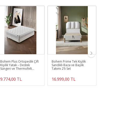
Bohem Plus Ortopedik Çift
Bohem Prime Tek Kişilik
Mimoza 
Kişilik Yatak – Destek
Sandıklı Baza ve Başlık
Full Or
Süngeri ve Thermofelt
Takımı 2’li Set
Sandıkl
Teknolojisi
Takımı 
9.774,00 TL
16.999,00 TL
27.99