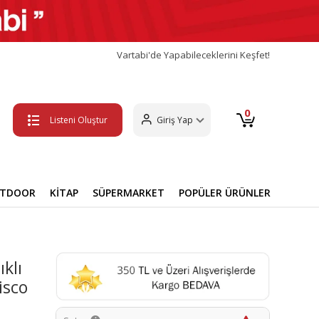
Vartabi'de Yapabileceklerini Keşfet!
0
Listeni Oluştur
Giriş Yap
UTDOOR
KİTAP
SÜPERMARKET
POPÜLER ÜRÜNLER
klı
isco