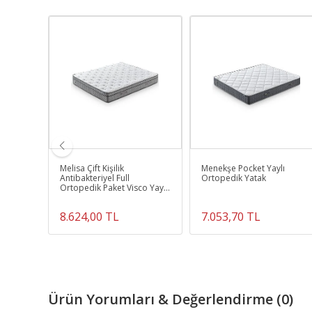
dıklı
Melisa Çift Kişilik
Menekşe Pocket Yaylı
2’li Set
Antibakteriyel Full
Ortopedik Yatak
Ortopedik Paket Visco Yaylı
Yatak
8.624,00 TL
7.053,70 TL
Ürün Yorumları & Değerlendirme (0)