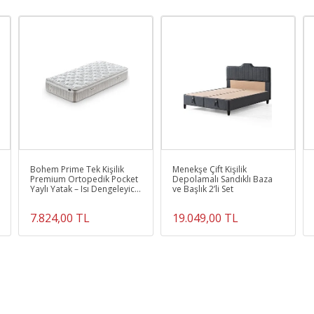
Bohem Prime Tek Kişilik
Menekşe Çift Kişilik
Premium Ortopedik Pocket
Depolamalı Sandıklı Baza
Yaylı Yatak – Isı Dengeleyici
ve Başlık 2’li Set
Konfor ve Sessiz Uyku
7.824,00 TL
19.049,00 TL