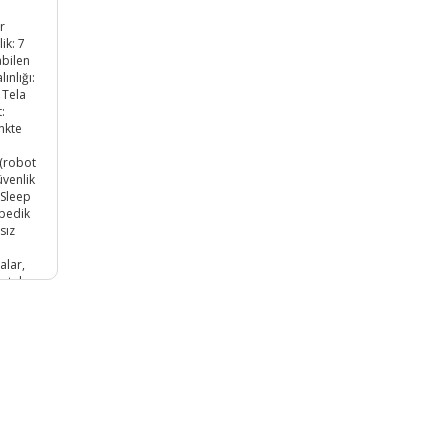
r
ik: 7
abilen
ınlığı:
 Tela
:
enkte
 (robot
venlik
-Sleep
opedik
sız
alar,
yatak
Örme
at