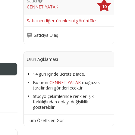
Satıcı
10
CENNET YATAK
me
Satıcının diğer ürünlerini görüntüle
Satıcıya Ulaş
Ürün Açıklaması
14 gün içinde ücretsiz iade.
Bu ürün
CENNET YATAK
mağazası
tarafından gönderilecektir
ı
Stüdyo çekimlerinde renkler ışık
t
farklılığından dolayı değişiklik
gösterebilir.
Tüm Özellikleri Gör