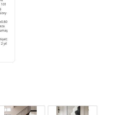
: 101
ş
yüzey
x0.80
Baza
 kumaş
niyet:
2 yıl