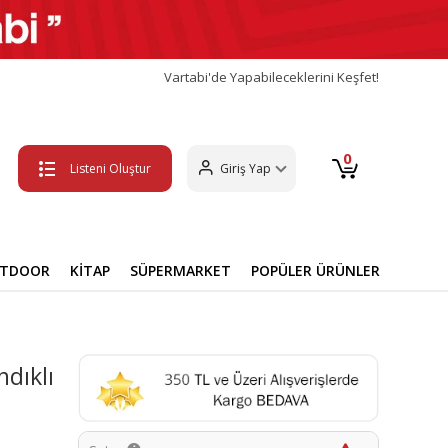
Vartabi'de Yapabileceklerini Keşfet!
0
Listeni Oluştur
Giriş Yap
UTDOOR
KİTAP
SÜPERMARKET
POPÜLER ÜRÜNLER
dıklı