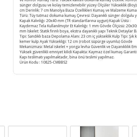
sünger dolgusu ve kolay temizlenebilir yüzey Ölçüler Yükseklik (Boy)
cm Derinlik: 7 cm Manolya Baza Özellikleri Kumaş ve Malzeme Kuma
Türü: Tüy tutmaz dokuma kumaş Çevresi: Dayanıklı sünger dolgulu 
Kapak Kalınlığı: 20x40 mm (TR standartlarına uygun) Kapak Üstü :
Kaydırmaz Tela Kullanılmıştır Et Kalınlığı: 1 mm Gövde Ölçüsü: 20x30
mm İskelet: Statik fırınlı boya, ekstra dayanıklı yapı Teknik Detaylar 
Tipi: Sandıklı baza Depolama Alanı: 23 cm iç yükseklik Kulp Tipi: Şık
kemer kulp Ayak Yüksekliği: 12 cm (robot süpürge uyumlu) Gövde
Mekanizması: Metal iskelet + yonga levha Güvenlik ve Dayanıklılık Em
Yüksek güvenlikli emniyet kilidi Kapakta: Kaymaz özel kumaş Garanti: 
Kapı teslimatı yapılmaktadır, bina önü teslimi yapılmaz.
Ürün Kodu :
10825-CMBBS2