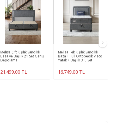
Melisa Çift Kişilik Sandıklı
Melisa Tek Kişilik Sandıklı
Manoly
Baza ve Başlık 2’li Set Geniş
Baza + Full Ortopedik Visco
Yaylı Y
Depolama
Yatak + Başlık 3 lü Set
21.499,00 TL
16.749,00 TL
6.999