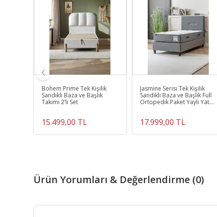
ndıklı
Bohem Prime Tek Kişilik
Jasmine Serisi Tek Kişilik
k
Sandıklı Baza ve Başlık
Sandıklı Baza ve Başlık Full
Yatak +
Takımı 2’li Set
Ortopedik Paket Yaylı Yatak
Tak
15.499,00 TL
17.999,00 TL
Ürün Yorumları & Değerlendirme (0)