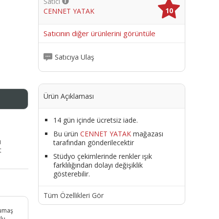
Satıcı
10
CENNET YATAK
me
Satıcının diğer ürünlerini görüntüle
Satıcıya Ulaş
Ürün Açıklaması
14 gün içinde ücretsiz iade.
Bu ürün
CENNET YATAK
mağazası
ı
tarafından gönderilecektir
t
Stüdyo çekimlerinde renkler ışık
farklılığından dolayı değişiklik
gösterebilir.
Tüm Özellikleri Gör
Kumaş
lu