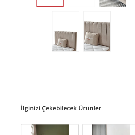
İlginizi Çekebilecek Ürünler