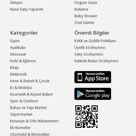
İletişim
Doğum Günü
Nasıl Satış Yaparım
Kutlama
Baby Shower
Özel Günler
Kategoriler
Önemli Bilgiler
Giyim
KVKK ve Gizlilik Politikası
Ayakkabı
Üyelik Sözleşmesi
Aksesuar
Satış Sözleşmesi
Hobi & Eğlence
Katkıda Bulun Sözleşmesi
Kitap
Elektronik
Anne & Bebek & Çocuk
Ev & Mobilya
Kozmetik & Kişisel Bakım
Spor & Outdoor
Bahçe ve Yapı Market
Süpermarket
Kırtasiye & Ofis Malzemeleri
Ek Hizmetler
Otomobil & Motosiklet