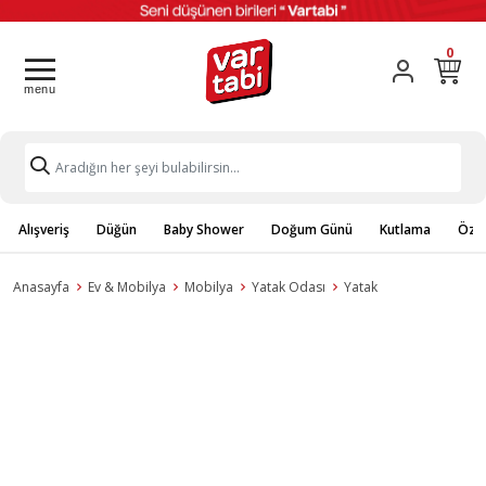
0
Alışveriş
Düğün
Baby Shower
Doğum Günü
Kutlama
Özel
Anasayfa
Ev & Mobilya
Mobilya
Yatak Odası
Yatak