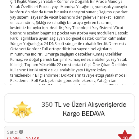
Çift Kişilik Manolya Yatak – Konfor ve Doğallık Bir Arada Manolya
Yatak Özellikleri Pocket yaylı Manolya Yatağımız, yumuşak yapısıyla
konforu ön planda tutan bir uyku deneyimi sunar.; Bağımsız pocket
yay sistemi sayesinde vücut basıncını dengeler ve hareket iletimini
en aza indirir.; Şıklığı ve rahatlığı bir araya getiren tasarımı,
kesintisiz bir uyku için idealdir.; Yay Teknolojisi Yay Sistemi: Vücut
basıncını azaltan bağımsız pocket yay (torba yay) modülleri Destek:
Farklı ağırlıklara uyum sağlayan bölgesel destek Konfor Katmanları
Sünger Yoğunluğu: 24 DNS soft sünger ile rahatlık Sertlik Derecesi :
Orta sert Konfor : Full-ortopediktir bu sayede bel ağrılarını
minumuma indirir.; Omurga sağlığını destekler Kumaş Özellikleri
Kumaş: ve doğal pamuk karışımlı kumaş nefes alabilen yüzey Yatak
Kalınlığı Toplam Yükseklik: 22 cm standart ölçü Öne Çıkan Özellikler
Kullanım: Her iki yüzü de kullanılabilir yapı Hijyen: kolay
temizlenebilir Bilgilendirme : Doktorların tavsiye ettiği yatak modeli
Paketleme : Roll Pack şeklinde gönderilmektedir.; Yatağın tam
formuna gelmesi 48 - 72 saat arasındadır Manolya yatak Türkiye'de
üretilmiştir.; Ücretsiz kapı teslimi ve 2 yıl garanti ile sunulmaktadır.
Ürün Kodu :
10825-CMY7
Satıcı
10
CENNET YATAK