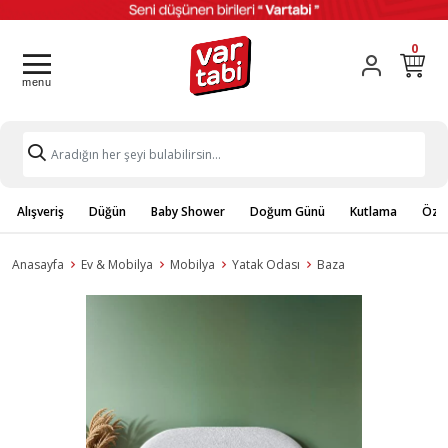
0
Alışveriş
Düğün
Baby Shower
Doğum Günü
Kutlama
Özel
Anasayfa
Ev & Mobilya
Mobilya
Yatak Odası
Baza