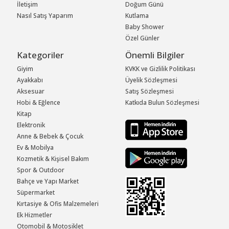
İletişim
Doğum Günü
Nasıl Satış Yaparım
Kutlama
Baby Shower
Özel Günler
Kategoriler
Önemli Bilgiler
Giyim
KVKK ve Gizlilik Politikası
Ayakkabı
Üyelik Sözleşmesi
Aksesuar
Satış Sözleşmesi
Hobi & Eğlence
Katkıda Bulun Sözleşmesi
Kitap
Elektronik
Anne & Bebek & Çocuk
Ev & Mobilya
Kozmetik & Kişisel Bakım
Spor & Outdoor
Bahçe ve Yapı Market
Süpermarket
Kırtasiye & Ofis Malzemeleri
Ek Hizmetler
Otomobil & Motosiklet