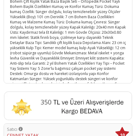
Bohem Çift Kişilik Yatak Baza Başlık Seti – Ortopedik Pocket Yaylı
Bohem Başlık Özellikleri Kumaş ve Konfor Kumaş Türü: Dokuma
kumaş Özellik: Sünger dolgulu, kolay temizlenebilir yüzey Ölçüler
Yükseklik (Boy): 101 cm Derinlik: 7 cm Bohem Baza Özellikleri
Kumaş ve Malzeme Kumaş Türü: Dokuma kumaş Çevresi: Sünger
dolgulu, kolay temizlenebilir yüzey Kapak Kalınlığı: 20x40 mm Kapak
Üstü: Kaydırmaz tela Et Kalınlığı: 1 mm Gövde Ölçüsü: 20x30x0.80
mm İskelet: Statik fırınlı boya, çizilmeye karşı dayanıklı Teknik
Detaylar Baza Tipi: Sandıklı çift kişilik baza Depolama Alanı: 23 cm iç
yükseklik Kulp Tipi: Kemer model kumaş kulp Ayak Yüksekliği: 12 cm
(robot süpürge uyumlu) Gövde Mekanizması: Metal iskelet + yonga
levha Güvenlik ve Dayanıklılık Emniyet: Emniyet kilit sistemi Kapakta:
Anti-slip tela Garanti: 2 yıl Bohem Yatak Özellikleri Yay Tipi – Pocket
Yay Sistemi Yay: 5 Zone'lu bağımsız çalışan pocket yay sistemi
Destek: Omurga dostu ve hareket izolasyonlu yapı Konfor
Katmanları Sünger: Yüksek yoğunluklu destek süngeri ve konfor
süngeri Ekstra: Isı dengeleyici elyaf ve thermofelt keçe Kenar: Çevre
destek süngeri ile form koruma Kumaş Türü Kumaş: Örme kumaş,
nefes alabilir ve antibakteriyel Yatak Yüksekliği Toplam Yükseklik:
Yaklaşık 30 cm Ekstra Özellikler Kullanım: Tek taraflı Paketleme: Roll
Pack ambalaj, açıldıktan sonra 48-72 saatte form alır Nakliye bina
önü değil, kapı teslimidir.
Ürün Kodu :
10825-BHMSET180X200
Satıcı
10
CENNET YATAK