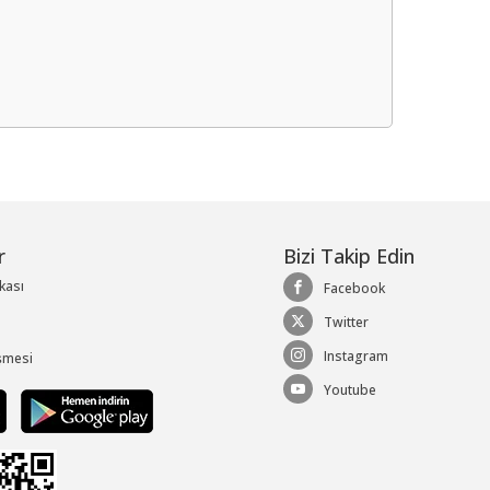
me
r
Bizi Takip Edin
ikası
Facebook
Twitter
Instagram
şmesi
Youtube