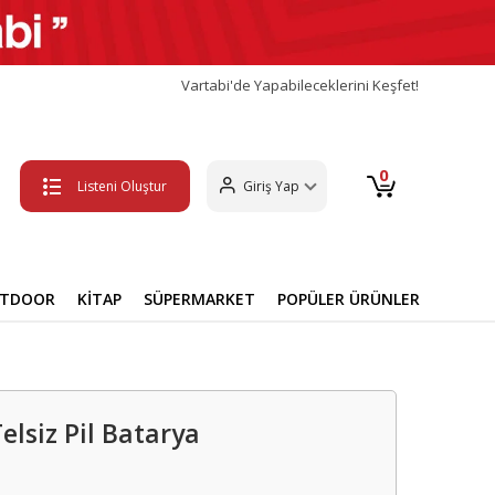
Vartabi'de Yapabileceklerini Keşfet!
0
Listeni Oluştur
Giriş Yap
UTDOOR
KİTAP
SÜPERMARKET
POPÜLER ÜRÜNLER
lsiz Pil Batarya