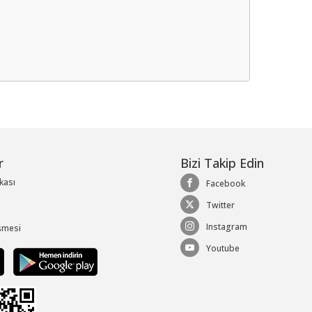
me
r
Bizi Takip Edin
ikası
Facebook
Twitter
Instagram
şmesi
Youtube