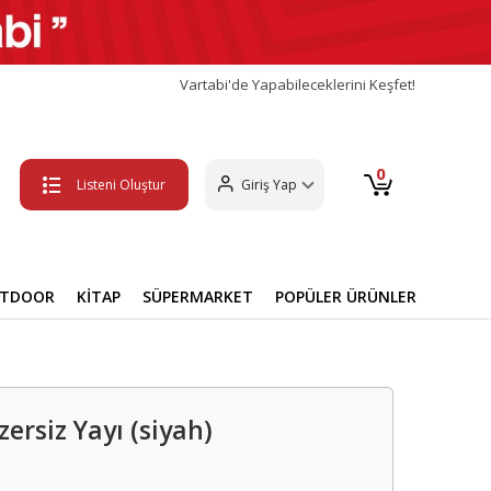
Vartabi'de Yapabileceklerini Keşfet!
0
Listeni Oluştur
Giriş Yap
UTDOOR
KİTAP
SÜPERMARKET
POPÜLER ÜRÜNLER
ersiz Yayı (siyah)