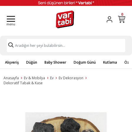
0
Alışveriş
Düğün
Baby Shower
Doğum Günü
Kutlama
Özel
Anasayfa
Ev & Mobilya
Ev
Ev Dekorasyon
Dekoratif Tabak & Kase