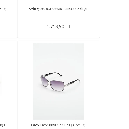
zlüğü
Sting
Ss6364 6009aj Güneş Gözlüğü
1.713,50 TL
üğü
Enox
Enx-1009l C2 Güneş Gözlüğü