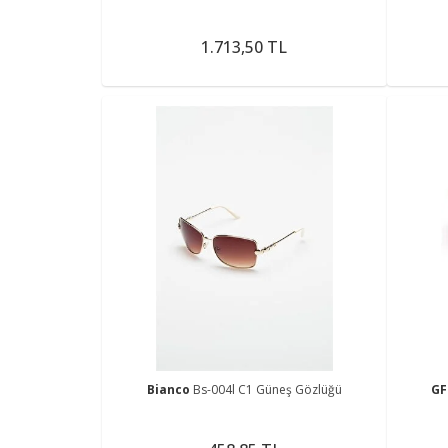
1.713,50 TL
Bianco
Bs-004l C1 Güneş Gözlüğü
GF