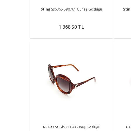
Sting
Ss6365 590761 Güneş Gözlüğü
Sti
1.368,50 TL
GF Ferre
Gf931 04 Güneş Gözlüğü
GF