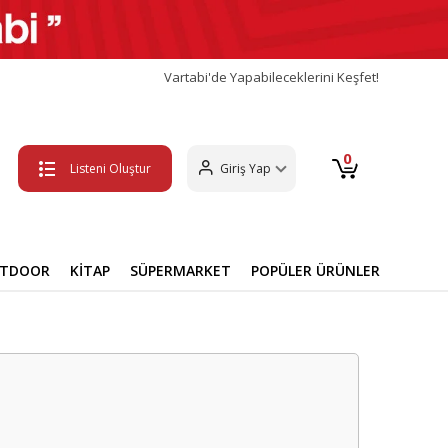
Vartabi'de Yapabileceklerini Keşfet!
0
Listeni Oluştur
Giriş Yap
UTDOOR
KİTAP
SÜPERMARKET
POPÜLER ÜRÜNLER