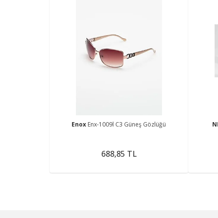
Enox
Enx-1009l C3 Güneş Gözlüğü
N
688,85 TL