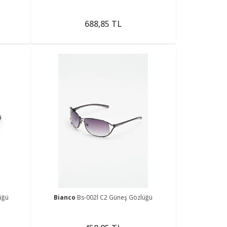
688,85 TL
üğü
Bianco
Bs-002l C2 Güneş Gözlüğü