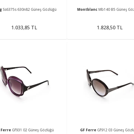
ng
Ss6375s 630n82 Güneş Gözlüğü
Montblanc
Mb140 B5 Güneş Gö
1.033,85 TL
1.828,50 TL
 Ferre
Gf931 02 Güneş Gözlüğü
GF Ferre
Gf912 03 Güneş Gözl