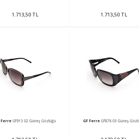
1.713,50 TL
1.713,50 TL
 Ferre
Gf913 02 Güneş Gözlüğü
GF Ferre
Gf878 03 Güneş Gözl