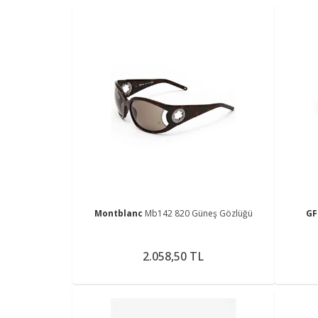
Montblanc
Mb142 820 Güneş Gözlüğü
GF
2.058,50 TL