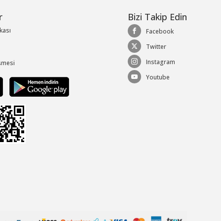
r
Bizi Takip Edin
ikası
Facebook
Twitter
Instagram
şmesi
Youtube