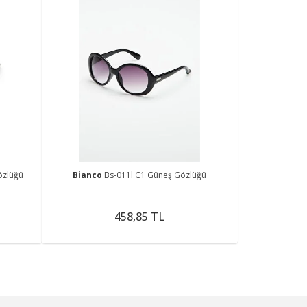
özlüğü
Bianco
Bs-011l C1 Güneş Gözlüğü
458,85 TL