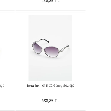
458,85 TL
üğü
Enox
Enx-1011l C2 Güneş Gözlüğü
688,85 TL