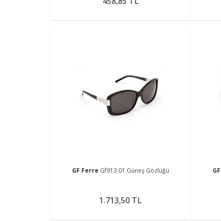
458,85 TL
GF Ferre
Gf913 01 Güneş Gözlüğü
GF
1.713,50 TL