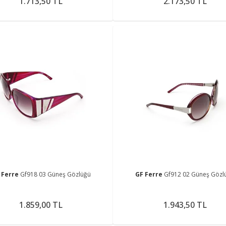
1.713,50 TL
2.173,50 TL
 Ferre
Gf918 03 Güneş Gözlüğü
GF Ferre
Gf912 02 Güneş Gözl
1.859,00 TL
1.943,50 TL