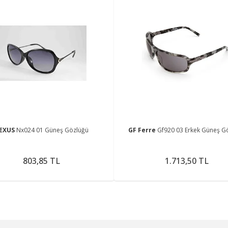
EXUS
Nx024 01 Güneş Gözlüğü
GF Ferre
Gf920 03 Erkek Güneş G
803,85 TL
1.713,50 TL