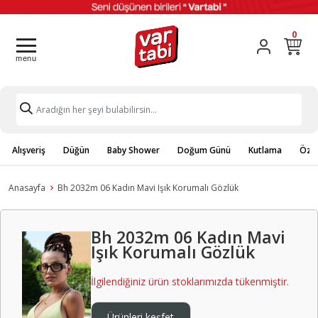
0
Alışveriş
Düğün
Baby Shower
Doğum Günü
Kutlama
Özel
Anasayfa
Bh 2032m 06 Kadın Mavi Işık Korumalı Gözlük
Bh 2032m 06 Kadın Mavi
Işık Korumalı Gözlük
İlgilendiğiniz ürün stoklarımızda tükenmiştir.
Ürünleri keşfet