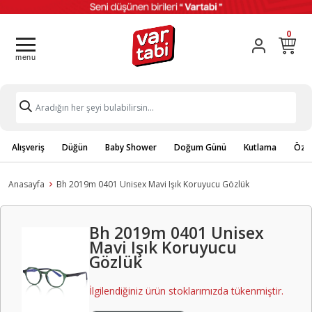
0
Alışveriş
Düğün
Baby Shower
Doğum Günü
Kutlama
Özel
Anasayfa
Bh 2019m 0401 Unisex Mavi Işık Koruyucu Gözlük
Bh 2019m 0401 Unisex
Mavi Işık Koruyucu
Gözlük
İlgilendiğiniz ürün stoklarımızda tükenmiştir.