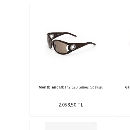
Montblanc
Mb142 820 Güneş Gözlüğü
GF
2.058,50 TL