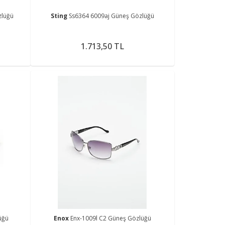
zlüğü
Sting
Ss6364 6009aj Güneş Gözlüğü
1.713,50 TL
üğü
Enox
Enx-1009l C2 Güneş Gözlüğü