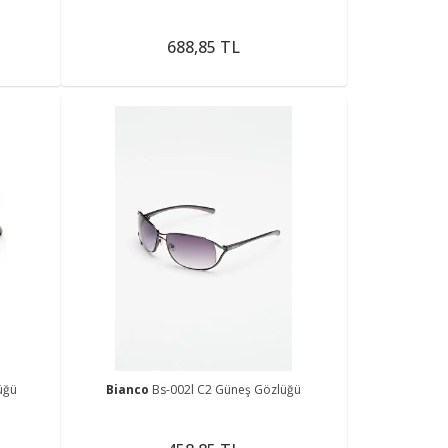
688,85 TL
üğü
Bianco
Bs-002l C2 Güneş Gözlüğü