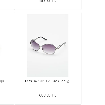
458,85 TL
üğü
Enox
Enx-1011l C2 Güneş Gözlüğü
688,85 TL