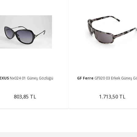
EXUS
Nx024 01 Güneş Gözlüğü
GF Ferre
Gf920 03 Erkek Güneş G
803,85 TL
1.713,50 TL