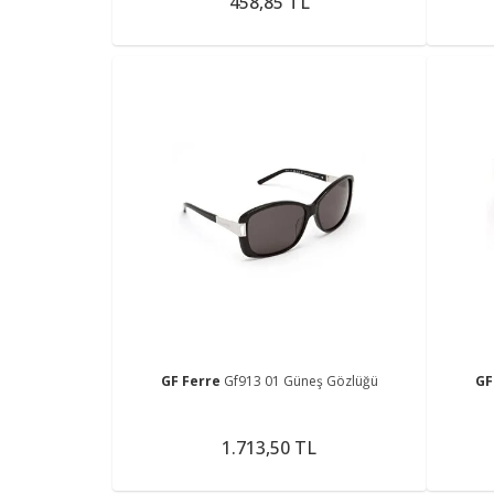
458,85 TL
GF Ferre
Gf913 01 Güneş Gözlüğü
GF
1.713,50 TL