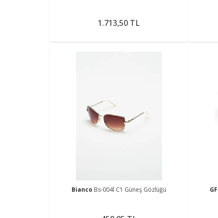
1.713,50 TL
Bianco
Bs-004l C1 Güneş Gözlüğü
GF