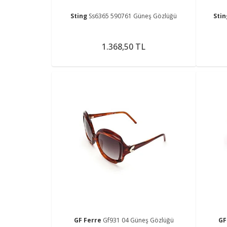
Sting
Ss6365 590761 Güneş Gözlüğü
Sti
1.368,50 TL
GF Ferre
Gf931 04 Güneş Gözlüğü
GF