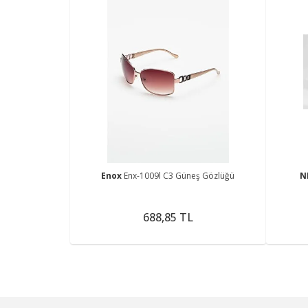
Enox
Enx-1009l C3 Güneş Gözlüğü
N
688,85 TL