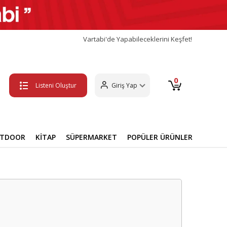
Vartabi'de Yapabileceklerini Keşfet!
0
Listeni Oluştur
Giriş Yap
UTDOOR
KİTAP
SÜPERMARKET
POPÜLER ÜRÜNLER