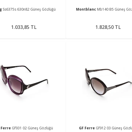
ng
Ss6375s 630n82 Güneş Gözlüğü
Montblanc
Mb140 B5 Güneş Gö
1.033,85 TL
1.828,50 TL
 Ferre
Gf931 02 Güneş Gözlüğü
GF Ferre
Gf912 03 Güneş Gözl