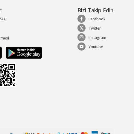
r
Bizi Takip Edin
ikası
Facebook
Twitter
Instagram
şmesi
Youtube