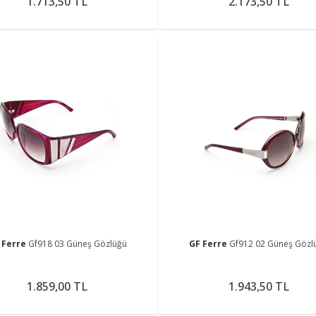
1.713,50 TL
2.173,50 TL
 Ferre
Gf918 03 Güneş Gözlüğü
GF Ferre
Gf912 02 Güneş Gözl
1.859,00 TL
1.943,50 TL