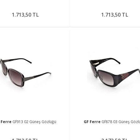
1.713,50 TL
1.713,50 TL
 Ferre
Gf913 02 Güneş Gözlüğü
GF Ferre
Gf878 03 Güneş Gözl