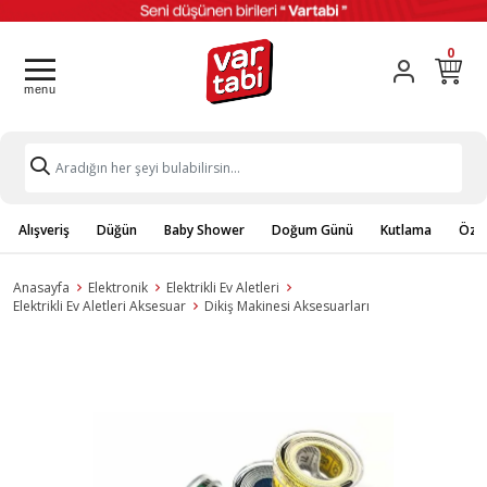
0
Alışveriş
Düğün
Baby Shower
Doğum Günü
Kutlama
Özel
Anasayfa
Elektronik
Elektrikli Ev Aletleri
Elektrikli Ev Aletleri Aksesuar
Dikiş Makinesi Aksesuarları